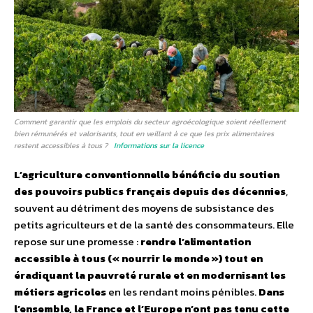
Comment garantir que les emplois du secteur agroécologique soient réellement
bien rémunérés et valorisants, tout en veillant à ce que les prix alimentaires
restent accessibles à tous ?
Informations sur la licence
L’agriculture conventionnelle bénéficie du soutien
des pouvoirs publics français depuis des décennies
,
souvent au détriment des moyens de subsistance des
petits agriculteurs et de la santé des consommateurs. Elle
repose sur une promesse :
rendre l’alimentation
accessible à tous (« nourrir le monde ») tout en
éradiquant la pauvreté rurale et en modernisant les
métiers agricoles
en les rendant moins pénibles.
Dans
l’ensemble, la France et l’Europe n’ont pas tenu cette