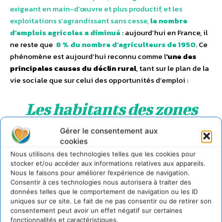
exigeant en main-d’œuvre et plus productif, et les
exploitations s’agrandissant sans cesse,
le nombre
d’emplois agricoles a diminué
: aujourd’hui en France, il
ne reste que
8 % du nombre d’agriculteurs de 1950
. Ce
phénomène est aujourd’hui reconnu comme l
‘une des
principales causes du déclin rural
, tant sur le plan de la
vie sociale que sur celui des opportunités d’emploi :
Les habitants des zones
rurales ont tendance à
Gérer le consentement aux
cookies
migrer vers les villes à la
Nous utilisons des technologies telles que les cookies pour
recherche de meilleures
stocker et/ou accéder aux informations relatives aux appareils.
Nous le faisons pour améliorer l’expérience de navigation.
conditions de vie
Consentir à ces technologies nous autorisera à traiter des
données telles que le comportement de navigation ou les ID
uniques sur ce site. Le fait de ne pas consentir ou de retirer son
consentement peut avoir un effet négatif sur certaines
fonctionnalités et caractéristiques.