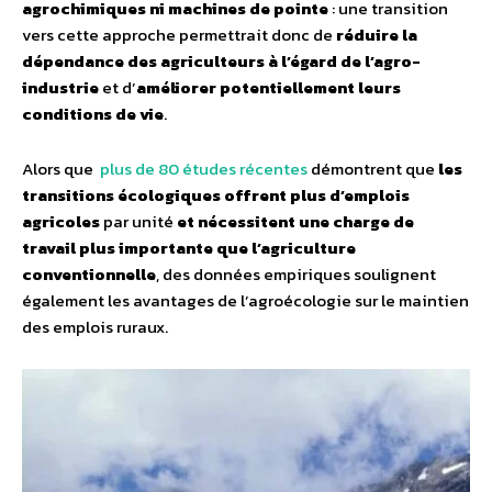
agrochimiques ni machines de pointe
: une transition
vers cette approche permettrait donc de
réduire la
dépendance des agriculteurs à l’égard de l’agro-
industrie
et d’
améliorer potentiellement leurs
conditions de vie
.
Alors que
plus de 80 études récentes
démontrent que
les
transitions écologiques offrent plus d’emplois
agricoles
par unité
et nécessitent une charge de
travail plus importante que l’agriculture
conventionnelle
, des données empiriques soulignent
également les avantages de l’agroécologie sur le maintien
des emplois ruraux.