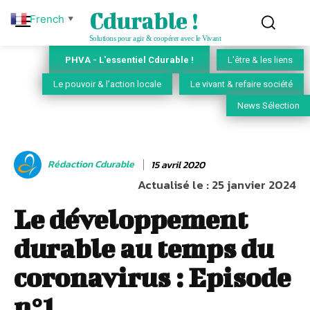
Cdurable !
French
▼
Solutions pour agir & coopérer avec le Vivant
PHVA - L'essentiel Cdurable !
L'être & les liens
Le pouvoir & l'action locale
Le vivant & refaire société
News Sélection
Rédaction Cdurable
15 avril 2020
Actualisé le :
25 janvier 2024
Le développement
durable au temps du
coronavirus : Episode
n°1