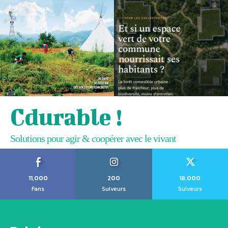
Cdurable !
Solutions pour agir & coopérer avec le vivant
11,000
200
18,000
Fans
Suiveurs
Suiveurs