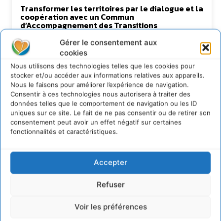
Transformer les territoires par le dialogue et la
coopération avec un Commun
d’Accompagnement des Transitions
7 août 2026
Gérer le consentement aux
Soutenir un pastoralisme durable en faveur de
cookies
socio-écosystèmes résilients
Nous utilisons des technologies telles que les cookies pour
6 août 2026
stocker et/ou accéder aux informations relatives aux appareils.
S’inspirer de l’arbre pour un modèle
Nous le faisons pour améliorer l’expérience de navigation.
économique régénératif du vivant …
Consentir à ces technologies nous autorisera à traiter des
données telles que le comportement de navigation ou les ID
5 août 2026
uniques sur ce site. Le fait de ne pas consentir ou de retirer son
IPBES : le « GIEC de la biodiversité » appelle les
consentement peut avoir un effet négatif sur certaines
entreprises à devenir des alliées du vivant
fonctionnalités et caractéristiques.
4 août 2026
Accepter
Newsletter
Refuser
Voir les préférences