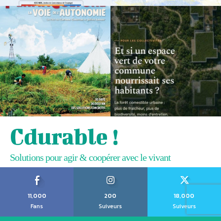
Cdurable !
Solutions pour agir & coopérer avec le vivant
11,000
200
18,000
Fans
Suiveurs
Suiveurs