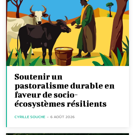
Soutenir un
pastoralisme durable en
faveur de socio-
écosystèmes résilients
CYRILLE SOUCHE
-
6 AOÛT 2026