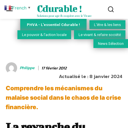
Cdurable !
French
▼
Solutions pour agir & coopérer avec le Vivant
PHVA - L'essentiel Cdurable !
L'être & les liens
Le pouvoir & l'action locale
Le vivant & refaire société
News Sélection
Philippe
17 février 2012
Actualisé le :
8 janvier 2024
Comprendre les mécanismes du
malaise social dans le chaos de la crise
financière.
La revanche du