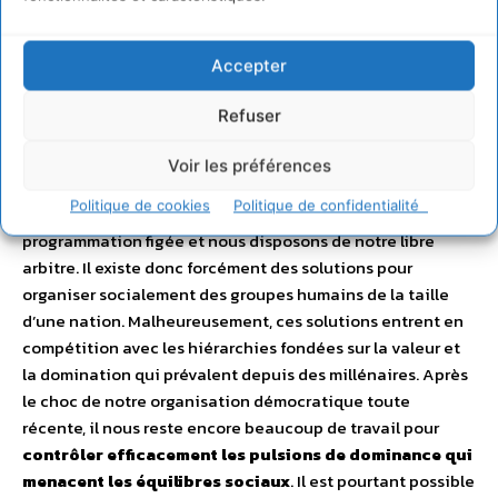
Dans une première partie, nous essaierons de
comprendre les origines du malaise social qui
accompagne la crise financière
. Nous verrons en quoi
Accepter
une lecture biologique prudente mais indispensable de
nos comportements de primates grégaires peut nous aider
Refuser
à lire la partition de notre cacophonie sociale. Une
deuxième partie explorera
des outils qui permettent
Voir les préférences
d’échapper dès maintenant au broyeur social
Politique de cookies
Politique de confidentialité
hiérarchique.
Nos gènes ne constituent pas une
programmation figée et nous disposons de notre libre
arbitre. Il existe donc forcément des solutions pour
organiser socialement des groupes humains de la taille
d’une nation. Malheureusement, ces solutions entrent en
compétition avec les hiérarchies fondées sur la valeur et
la domination qui prévalent depuis des millénaires. Après
le choc de notre organisation démocratique toute
récente, il nous reste encore beaucoup de travail pour
contrôler efficacement les pulsions de dominance qui
menacent les équilibres sociaux
. Il est pourtant possible