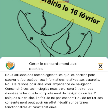
Gérer le consentement aux
cookies
Nous utilisons des technologies telles que les cookies pour
stocker et/ou accéder aux informations relatives aux appareils.
Nous le faisons pour améliorer l’expérience de navigation.
Consentir à ces technologies nous autorisera à traiter des
Commander La revanche du rameur sur Amazon.fr
données telles que le comportement de navigation ou les ID
uniques sur ce site. Le fait de ne pas consentir ou de retirer son
–
Poster un commentaire sur le blog de l’auteur
consentement peut avoir un effet négatif sur certaines
fonctionnalités et caractéristiques.