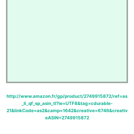
http://www.amazon.fr/gp/product/2749915872/ref=as
_li_qf_sp_asin_tl?ie=UTF8&tag=cdurable-
21&linkCode=as2&camp=1642&creative=6746&creativ
eASIN=2749915872