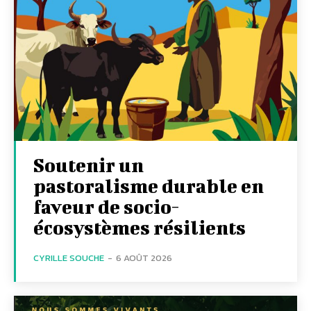
Soutenir un
pastoralisme durable en
faveur de socio-
écosystèmes résilients
CYRILLE SOUCHE
-
6 AOÛT 2026