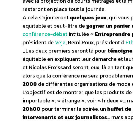
avec la projection de courts métrages et la m
resteront en place tout la journée.
A cela s’ajouteront
quelques jeux
, qui vous
équitable et peut-être de
gagner un panier 
conférence-débat
intitulée «
Entreprendre 
président de
Veja
, Rémi Roux, président d’
Et
_Les deux premiers seront là pour
témoigner
équitable en expliquant leur démarche et leurs
et Nicolas Froissard seront, eux, là en tant q
alors que la conférence ne sera probablement 
2008
de différentes organisations de mode é
L’objectif est de montrer que les produits 
importable », « étrange », voir « hideux »… m
20h00
pour terminer la soirée, un
buffet de
intervenants et aux journalistes
… mais app