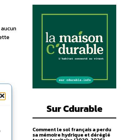
t aucun
ette
Sur Cdurable
Comment le sol français a perdu
n
sa mémoire hydrique et déréglé