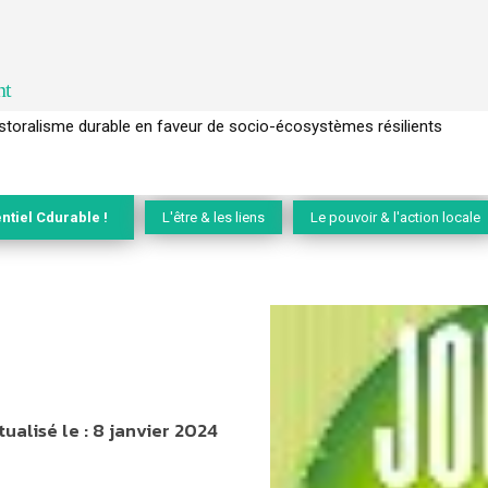
nt
l’arbre pour un modèle économique régénératif du vivant …
ntiel Cdurable !
L'être & les liens
Le pouvoir & l'action locale
tualisé le :
8 janvier 2024