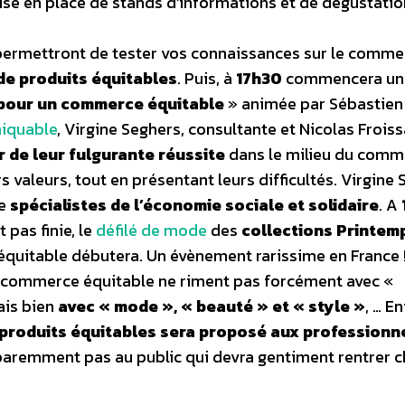
ise en place de stands d’informations et de dégustatio
 permettront de tester vos connaissances sur le comme
de produits équitables
. Puis, à
17h30
commencera un
pour un commerce équitable
» animée par Sébastien
hiquable
, Virgine Seghers, consultante et Nicolas Froiss
 de leur fulgurante réussite
dans le milieu du comm
 valeurs, tout en présentant leurs difficultés. Virgine
ue
spécialistes de l’économie sociale et solidaire
. A
pas finie, le
défilé de mode
des
collections Printem
quitable débutera. Un évènement rarissime en France 
de commerce équitable ne riment pas forcément avec «
ais bien
avec « mode », « beauté » et « style »
, … En
 produits équitables sera proposé aux professionne
aremment pas au public qui devra gentiment rentrer c