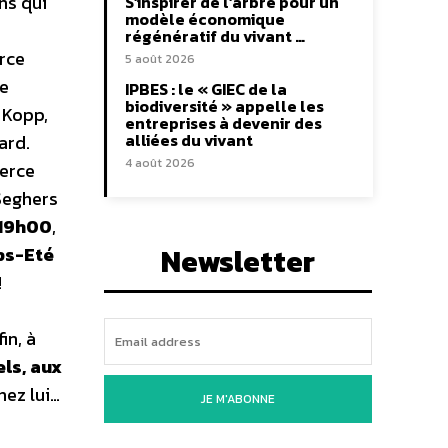
ns qui
S’inspirer de l’arbre pour un
modèle économique
régénératif du vivant …
rce
5 août 2026
e
IPBES : le « GIEC de la
biodiversité » appelle les
 Kopp,
entreprises à devenir des
alliées du vivant
ard.
4 août 2026
erce
 Seghers
19h00
,
Newsletter
ps-Eté
!
fin, à
ls, aux
hez lui…
JE M'ABONNE