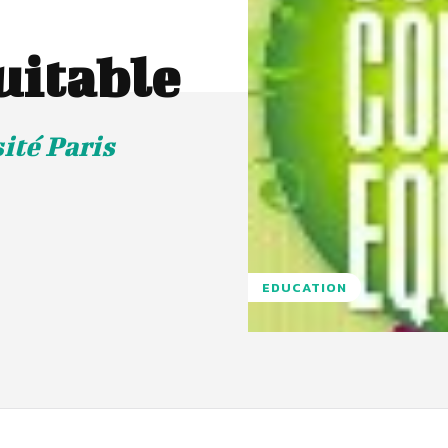
itable
sité Paris
EDUCATION