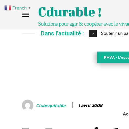
Cdurable !
French
▼
Solutions pour agir & coopérer avec le viva
Dans l'actualité :
S’inspirer de 
>
PHVA - L'esse
1 avril 2008
Clubequitable
Ac