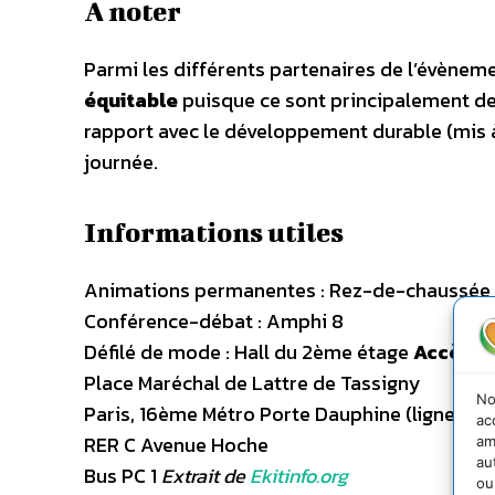
A noter
Parmi les différents partenaires de l’évèneme
équitable
puisque ce sont principalement d
rapport avec le développement durable (mis à
journée.
Informations utiles
Animations permanentes : Rez-de-chaussée
Conférence-débat : Amphi 8
Défilé de mode : Hall du 2ème étage
Accès
:
Place Maréchal de Lattre de Tassigny
No
Paris, 16ème Métro Porte Dauphine (ligne 2)
ac
RER C Avenue Hoche
am
au
Bus PC 1
Extrait de
Ekitinfo.org
ou