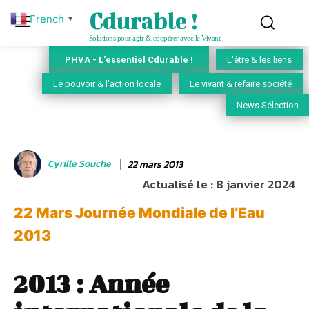
Cdurable !
French
▼
Solutions pour agir & coopérer avec le Vivant
PHVA - L'essentiel Cdurable !
L'être & les liens
Le pouvoir & l'action locale
Le vivant & refaire société
News Sélection
Cyrille Souche
22 mars 2013
Actualisé le :
8 janvier 2024
22 Mars Journée Mondiale de l’Eau
2013
2013 : Année