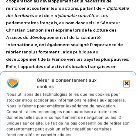
coopération au développement et la nécessité de
renforcer et soutenir leurs actions, parlant de «
diplomatie
des territoires
» et de «
diplomatie concrète
». Les
parlementaires français, au nom desquels le Sénateur
Christian Cambon s’est exprimé lors de la clôture des
Assises du développement et de la solidarité
internationale, ont également souligné l’importance de
réorienter plus fortement l’aide publique au
développement de la France vers les pays les plus pauvres.
Enfin, l’apport des collectivités locales françaises en
termes d’appui à maîtrise d’ouvrage a été largement mis
Gérer le consentement aux
en avant, au regard des grands enjeux auxquels ont à faire
cookies
face les collectivités locales des pays du Sud en matière
Nous utilisons des technologies telles que les cookies pour
de gouvernance des services publics, notamment d’eau et
stocker et/ou accéder aux informations relatives aux appareils.
d’assainissement.
Nous le faisons pour améliorer l’expérience de navigation.
Consentir à ces technologies nous autorisera à traiter des
données telles que le comportement de navigation ou les ID
CHIFFRES CLES
uniques sur ce site. Le fait de ne pas consentir ou de retirer son
consentement peut avoir un effet négatif sur certaines
fonctionnalités et caractéristiques.