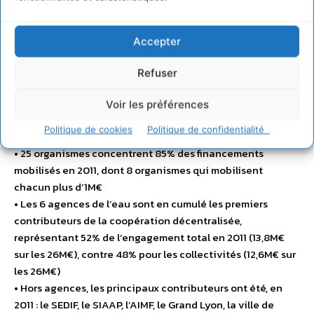
L’action extérieure des collectivités locales
françaises pour l’eau et l’assainissement
• 26 millions
d’euros mobilisés en 2011 par les collectivités locales
Accepter
françaises, les syndicats d’eau et d’assainissement, et les
six Agences de l’eau
Refuser
• Plus de 230 collectivités locales françaises engagées
(Conseils régionaux, conseils généraux, villes,
Voir les préférences
agglomérations, syndicats d’eau et d’assainissement) et
Politique de cookies
Politique de confidentialité
les 6 Agences de l’eau
• 25 organismes concentrent 85% des financements
mobilisés en 2011, dont 8 organismes qui mobilisent
chacun plus d’1M€
• Les 6 agences de l’eau sont en cumulé les premiers
contributeurs de la coopération décentralisée,
représentant 52% de l’engagement total en 2011 (13,8M€
sur les 26M€), contre 48% pour les collectivités (12,6M€ sur
les 26M€)
• Hors agences, les principaux contributeurs ont été, en
2011 : le SEDIF, le SIAAP, l’AIMF, le Grand Lyon, la ville de