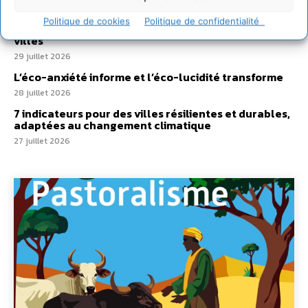
Un kit citoyen pour lever les freins au
Politique de cookies
Politique de confidentialité
développement des forêts comestibles dans nos
villes
29 juillet 2026
L’éco-anxiété informe et l’éco-lucidité transforme
28 juillet 2026
7 indicateurs pour des villes résilientes et durables,
adaptées au changement climatique
27 juillet 2026