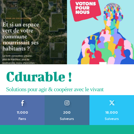
Cdurable !
Solutions pour agir & coopérer avec le vivant
11,000
200
18,000
Fans
Suiveurs
Suiveurs