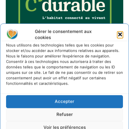
Gérer le consentement aux
cookies
Nous utilisons des technologies telles que les cookies pour
stocker et/ou accéder aux informations relatives aux appareils.
Nous le faisons pour améliorer l’expérience de navigation.
Consentir à ces technologies nous autorisera à traiter des
données telles que le comportement de navigation ou les ID
uniques sur ce site. Le fait de ne pas consentir ou de retirer son
Sur Cdurable
consentement peut avoir un effet négatif sur certaines
fonctionnalités et caractéristiques.
Comment le sol français a perdu sa mémoire
hydrique et déréglé tout le territoire (2020-2026)
Accepter
2 août 2026
Refuser
Développer notre attention aux espèces vivantes
non humaines avec les communs de Zoepolis
Voir les préférences
30 juillet 2026