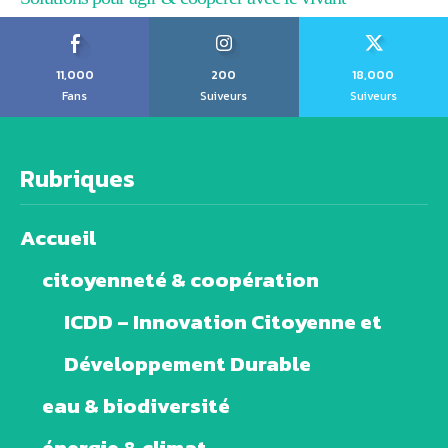
11,000
200
18,000
Fans
Suiveurs
Suiveurs
Rubriques
Accueil
citoyenneté & coopération
ICDD – Innovation Citoyenne et
Développement Durable
eau & biodiversité
énergie & climat