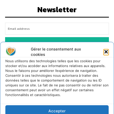
Newsletter
I WANT IN
Gérer le consentement aux
cookies
Nous utilisons des technologies telles que les cookies pour
Cd'actualité
stocker et/ou accéder aux informations relatives aux appareils.
Nous le faisons pour améliorer l’expérience de navigation.
Consentir à ces technologies nous autorisera à traiter des
données telles que le comportement de navigation ou les ID
Soutenir un pastoralisme durable en faveur de
socio-écosystèmes résilients
uniques sur ce site. Le fait de ne pas consentir ou de retirer son
consentement peut avoir un effet négatif sur certaines
6 août 2026
fonctionnalités et caractéristiques.
S’inspirer de l’arbre pour un modèle économique
régénératif du vivant …
5 août 2026
Accepter