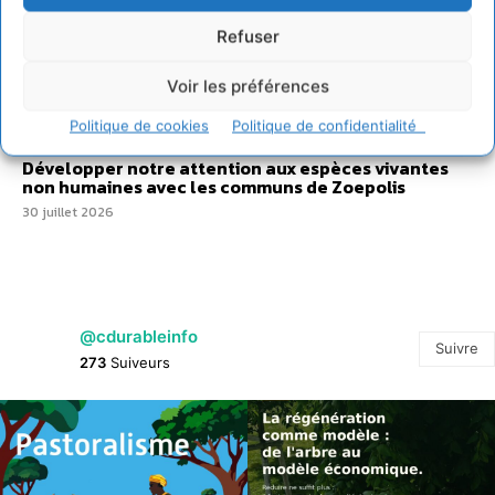
IPBES : le « GIEC de la biodiversité » appelle les
entreprises à devenir des alliées du vivant
Refuser
4 août 2026
Voir les préférences
Comment le sol français a perdu sa mémoire
hydrique et déréglé tout le territoire (2020-2026)
Politique de cookies
Politique de confidentialité
2 août 2026
Développer notre attention aux espèces vivantes
non humaines avec les communs de Zoepolis
30 juillet 2026
@cdurableinfo
Suivre
273
Suiveurs