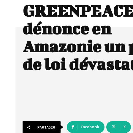
GREENPEAC
dénonce en
Amazonie un 
de loi dévasta
Facebook
X
PARTAGER