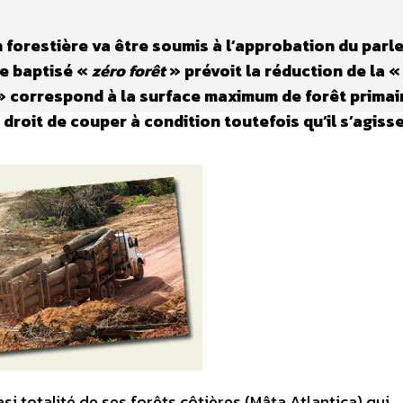
n forestière va être soumis à l’approbation du par
te baptisé «
zéro forêt
» prévoit la réduction de la 
 correspond à la surface maximum de forêt primai
 droit de couper à condition toutefois qu’il s’agiss
asi totalité de ses forêts côtières (Mâta Atlantica) qui