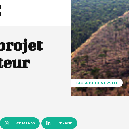
E
projet
teur
EAU & BIODIVERSITÉ
WhatsApp
Linkedin