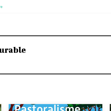
re
urable