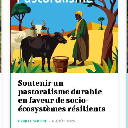
Soutenir un
pastoralisme durable
en faveur de socio-
écosystèmes résilients
CYRILLE SOUCHE
-
6 AOÛT 2026