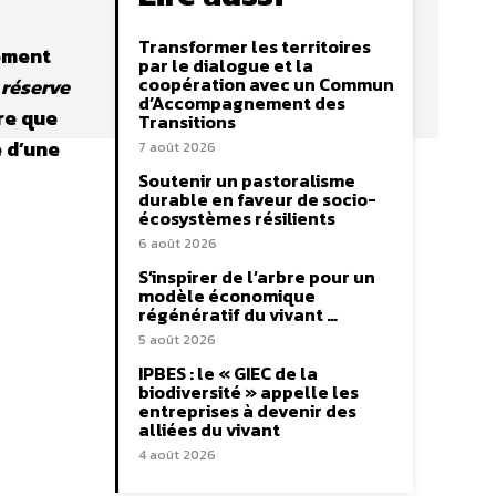
Transformer les territoires
lement
par le dialogue et la
coopération avec un Commun
«
réserve
d’Accompagnement des
re que
Transitions
e d’une
7 août 2026
Soutenir un pastoralisme
durable en faveur de socio-
écosystèmes résilients
6 août 2026
S’inspirer de l’arbre pour un
modèle économique
régénératif du vivant …
5 août 2026
IPBES : le « GIEC de la
biodiversité » appelle les
entreprises à devenir des
alliées du vivant
4 août 2026