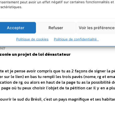
nsentement peut avoir un effet négatif sur certaines fonctionnalités et
ractéristiques.
projet de loi dévastateur
ontre ce projet de loi mais le site étant en portugais je ne c
e la pétition donc si vous avez un moyen autre pour demande
uïe.
Accepter
Refuser
Voir les préférence
Politique de cookies
Politique de confidentialité
h17
nie un projet de loi dévastateur
site et je pense avoir compris que tu as 2 façons de signer la pé
r sur le lien) en bas tu rempli les trois pavés (nome, rg et emai
cation de rg, ou alors en haut de la page tu as la possibilité d
page où tu peux choisir l’objet de ta pétition car il y en a pl
couvrir le sud du Brésil, c’est un pays magnifique et ses habita