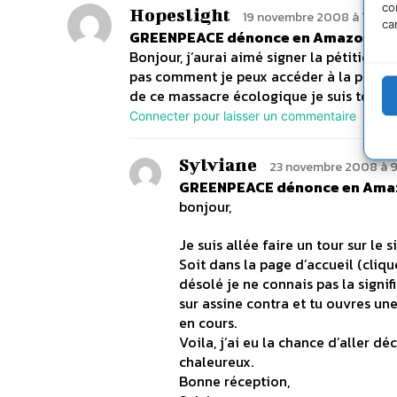
co
Hopeslight
19 novembre 2008 à 7h48
ca
GREENPEACE dénonce en Amazonie un 
Bonjour, j’aurai aimé signer la pétition c
pas comment je peux accéder à la page d
de ce massacre écologique je suis tout o
Connecter pour laisser un commentaire
Sylviane
23 novembre 2008 à 9
GREENPEACE dénonce en Amazo
bonjour,
Je suis allée faire un tour sur le 
Soit dans la page d’accueil (clique
désolé je ne connais pas la signifi
sur assine contra et tu ouvres une 
en cours.
Voila, j’ai eu la chance d’aller dé
chaleureux.
Bonne réception,