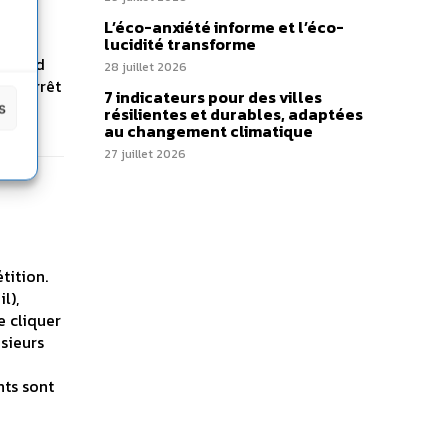
L’éco-anxiété informe et l’éco-
lucidité transforme
omprend
28 juillet 2026
r l’arrêt
7 indicateurs pour des villes
s
résilientes et durables, adaptées
au changement climatique
27 juillet 2026
tition.
l),
e cliquer
usieurs
nts sont