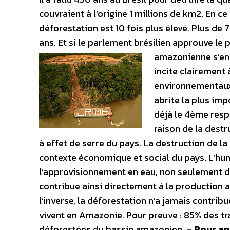
couvraient à l’origine 1 millions de km2. En c
déforestation est 10 fois plus élevé. Plus d
ans. Et si le parlement brésilien approuve le p
amazonienne s’en 
incite clairement 
environnementaux.
abrite la plus imp
déjà le 4ème res
raison de la dest
à effet de serre du pays. La destruction de 
contexte économique et social du pays. L’humi
l’approvisionnement en eau, non seulement dan
contribue ainsi directement à la production a
l’inverse, la déforestation n’a jamais contrib
vivent en Amazonie. Pour preuve : 85% des tr
déforestées du bassin amazonien. –
Pour ap