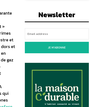
Newsletter
uarante
t »
crimes
stre et
 dors et
JE M'ABONNE
 en
 de gaz
e
t
A
s qui
ones
urface