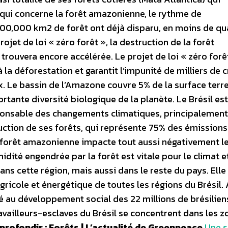
e qui concerne la forêt amazonienne, le rythme de
e 700,000 km2 de forêt ont déjà disparu, en moins de q
rojet de loi « zéro forêt », la destruction de la forêt
trouvera encore accélérée.
Le projet de loi « zéro forê
à la déforestation et garantit l’impunité de milliers de 
 Le bassin de l’Amazone couvre 5% de la surface terre
ortante diversité biologique de la planète. Le Brésil est
ponsable des changements climatiques, principalement
ruction de ses forêts, qui représente 75% des émissions
la forêt amazonienne impacte tout aussi négativement l
dité engendrée par la forêt est vitale pour le climat e
s cette région, mais aussi dans le reste du pays. Elle
gricole et énergétique de toutes les régions du Brésil. 
ué au développement social des 22 millions de brésilien
availleurs-esclaves du Brésil se concentrent dans les z
profondir : Forêts | L’actualité de Greenpeace
Une s