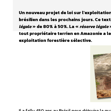
Un nouveau projet de loi sur l’exploitatio
brésilien dans les prochains jours. Ce tex
légale
» de 80% à 50%. La «
réserve légale
»
tout propriétaire terrien en Amazonie a le
exploitation forestière sélective.
Il a fallu 450 ans au Brésil pour détruire la qu