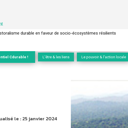
nt
l’arbre pour un modèle économique régénératif du vivant …
ntiel Cdurable !
L'être & les liens
Le pouvoir & l'action locale
ualisé le :
25 janvier 2024