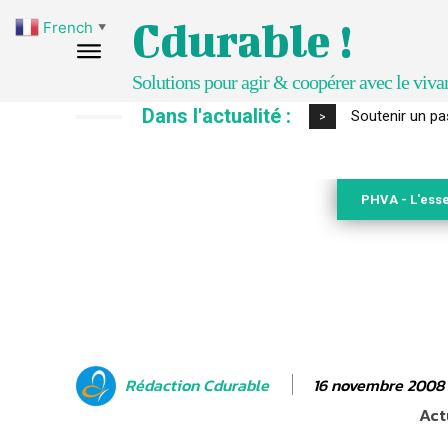
Cdurable !
French
▼
Solutions pour agir & coopérer avec le viva
Dans l'actualité :
S’inspirer de 
>
PHVA - L'esse
16 novembre 2008
Rédaction Cdurable
Act