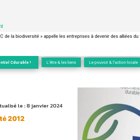
nt
 français a perdu sa mémoire hydrique et déréglé tout le territoire 
ntiel Cdurable !
L'être & les liens
Le pouvoir & l'action locale
tualisé le :
8 janvier 2024
té 2012