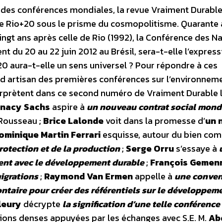
ité des conférences mondiales, la revue Vraiment Durabl
x de Rio+20 sous le prisme du cosmopolitisme. Quarante
ngt ans après celle de Rio (1992), la Conférence des N
nt du 20 au 22 juin 2012 au Brésil, sera-t-elle l’express
20 aura-t-elle un sens universel ? Pour répondre à ces
nd artisan des premières conférences sur l’environnem
erprètent dans ce second numéro de Vraiment Durable 
gnacy Sachs
aspire à
un nouveau contrat social mond
 Rousseau ;
Brice Lalonde
voit dans la promesse d’
un 
ominique Martin Ferrari
esquisse, autour du bien co
protection et de la production
;
Serge Orru
s’essaye à
ent avec le développement durable
;
François Gemen
igrations
;
Raymond Van Ermen
appelle à
une conven
aire pour créer des référentiels sur le développem
leury
décrypte
la signification d’une telle conférence
exions denses appuyées par les échanges avec S.E. M.
Ab