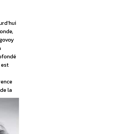
urd’hui
londe,
égovoy
a
cofondé
 est
érence
 de la