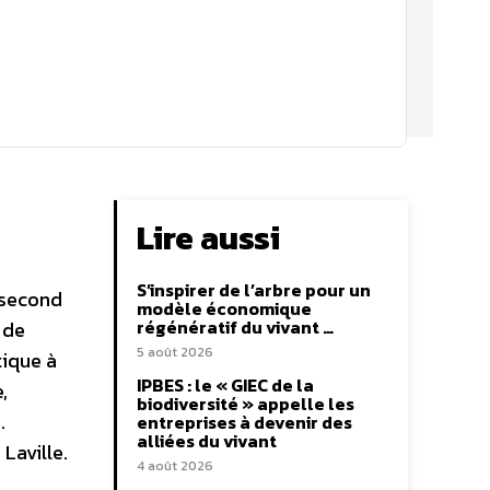
Lire aussi
S’inspirer de l’arbre pour un
 second
modèle économique
régénératif du vivant …
 de
5 août 2026
tique à
IPBES : le « GIEC de la
,
biodiversité » appelle les
.
entreprises à devenir des
alliées du vivant
Laville.
4 août 2026