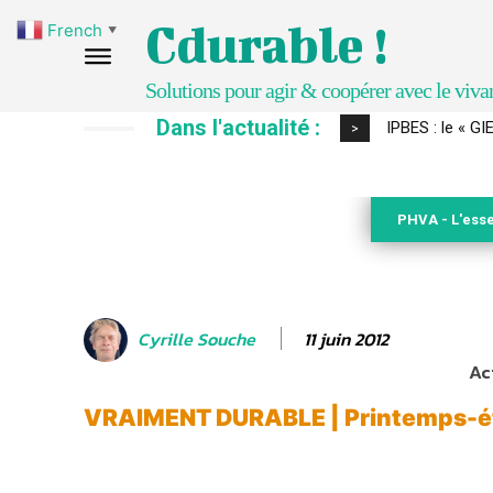
Cdurable !
French
▼
Solutions pour agir & coopérer avec le viva
Dans l'actualité :
Comment le sol
>
PHVA - L'esse
11 juin 2012
Cyrille Souche
Ac
VRAIMENT DURABLE | Printemps-é