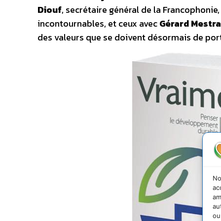
Diouf
, secrétaire général de la Francophonie,
incontournables, et ceux avec
Gérard Mestra
des valeurs que se doivent désormais de port
No
ac
am
au
ou