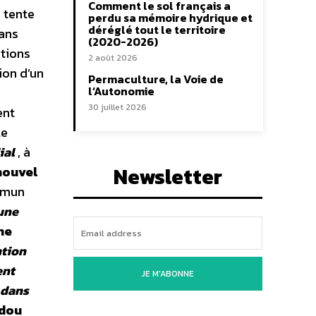
Comment le sol français a
e tente
perdu sa mémoire hydrique et
déréglé tout le territoire
 ans
(2020-2026)
ations
2 août 2026
ion d’un
Permaculture, la Voie de
l’Autonomie
30 juillet 2026
ent
le
ial
, à
Newsletter
nouvel
mmun
une
ne
tion
ent
JE M'ABONNE
 dans
dou