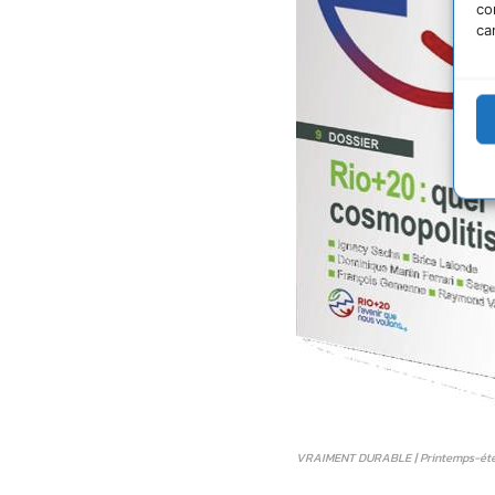
co
ca
VRAIMENT DURABLE | Printemps-été 2