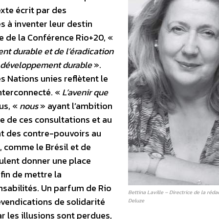
exte écrit par des
s à inventer leur destin
e de la Conférence Rio+20, «
t durable et de l’éradication
du développement durable
».
s Nations unies reflètent le
nterconnecté. «
L’avenir que
us, «
nous
» ayant l’ambition
ite de ces consultations et au
ent des contre-pouvoirs au
s, comme le Brésil et de
lent donner une place
fin de mettre la
sabilités. Un parfum de Rio
Bettina Laville – Directrice de la ré
vendications de solidarité
Deluze
r les illusions sont perdues,