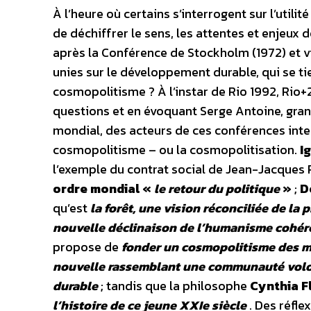
À l’heure où certains s’interrogent sur l’util
de déchiffrer le sens, les attentes et enjeu
après la Conférence de Stockholm (1972) et vi
unies sur le développement durable, qui se tie
cosmopolitisme ? À l’instar de Rio 1992, Rio+
questions et en évoquant Serge Antoine, gra
mondial, des acteurs de ces conférences int
cosmopolitisme – ou la cosmopolitisation.
I
l’exemple du contrat social de Jean-Jacques
ordre mondial «
le retour du politique
»
;
D
qu’est
la forêt, une vision réconciliée de la 
nouvelle déclinaison de l’humanisme cohér
propose de
fonder un cosmopolitisme des m
nouvelle rassemblant une communauté volont
durable
; tandis que la philosophe
Cynthia F
l’histoire de ce jeune XXIe siècle
. Des réfl