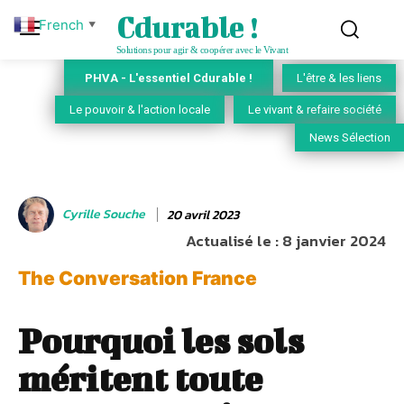
Cdurable !
French
▼
Solutions pour agir & coopérer avec le Vivant
PHVA - L'essentiel Cdurable !
L'être & les liens
Le pouvoir & l'action locale
Le vivant & refaire société
News Sélection
Cyrille Souche
20 avril 2023
Actualisé le :
8 janvier 2024
The Conversation France
Pourquoi les sols
méritent toute