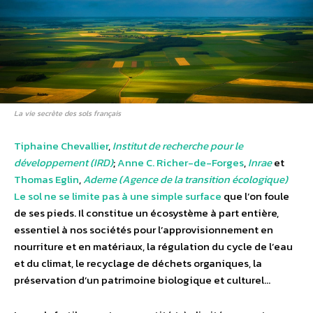
La vie secrète des sols français
Tiphaine Chevallier
,
Institut de recherche pour le
développement (IRD)
;
Anne C. Richer-de-Forges
,
Inrae
et
Thomas Eglin
,
Ademe (Agence de la transition écologique)
Le sol ne se limite pas à une simple surface
que l’on foule
de ses pieds. Il constitue un écosystème à part entière,
essentiel à nos sociétés pour l’approvisionnement en
nourriture et en matériaux, la régulation du cycle de l’eau
et du climat, le recyclage de déchets organiques, la
préservation d’un patrimoine biologique et culturel…