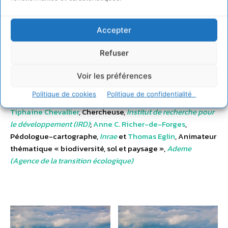
Accepter
Bande Annonce du film
Kiss the Ground
. (2020)
Refuser
Sophie Raous (AFES), Dominique Arrouays (Inrae), Michel
Brossard (IRD/AFES) et Antoine Pierart (Ademe) sont co-
Voir les préférences
auteurs de cet article.
Politique de cookies
Politique de confidentialité
Tiphaine Chevallier
, Chercheuse,
Institut de recherche pour
le développement (IRD)
;
Anne C. Richer-de-Forges
,
Pédologue-cartographe,
Inrae
et
Thomas Eglin
, Animateur
thématique « biodiversité, sol et paysage »,
Ademe
(Agence de la transition écologique)