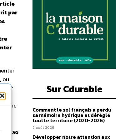
rticle
rit par
es
tre
enter
menter
, ou
Sur Cdurable
nancer
te donc
Comment le sol français a perdu
). La
sa mémoire hydrique et déréglé
tout le territoire (2020-2026)
e la
2 août 2026
s vertes
n
Développer notre attention aux