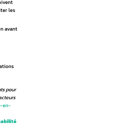
oivent
ter les
en avant
gations
nts pour
 acteurs
s-en-
abilité