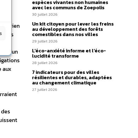
 une
espèces vivantes non humaines
avec les communs de Zoepolis
30 juillet 2026
Un kit citoyen pour lever les freins
orvégien
au développement des forêts
onnels
s
comestibles dans nos villes
29 juillet 2026
re
L’éco-anxiété informe et l’éco-
si qu’un
lucidité transforme
igations
28 juillet 2026
e aux
7 indicateurs pour des villes
résilientes et durables, adaptées
au changement climatique
27 juillet 2026
rraient
é des
puissent