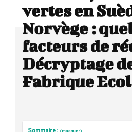
vertes en Suèd
Norvège : que
facteurs de ré
Décryptage de
Fabrique Eco
Sommaire :
(masquer)