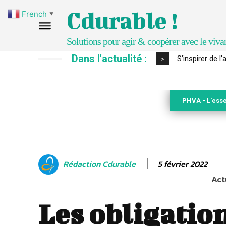
Cdurable !
French
▼
Solutions pour agir & coopérer avec le viva
Dans l'actualité :
IPBES : le « GI
>
PHVA - L'esse
5 février 2022
Rédaction Cdurable
Act
Les obligatio