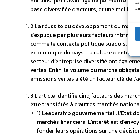
ont ainsi pour avantage de permettre un mei
co
base diversifiée d’acteurs, et une meilleu
ca
2 La réussite du développement du marché
s’explique par plusieurs facteurs intrinsèq
comme le contexte politique suédois, favor
économique du pays. La culture d’entreprise
secteur d’entreprise diversifié ont égale
vertes. Enfin, le volume du marché obligata
émissions vertes a été un facteur clé de l’
3 L’article identifie cinq facteurs des mar
être transférés à d’autres marchés nationa
1) Leadership gouvernemental : l’Etat do
marchés financiers. L’intérêt est d’envoy
fonder leurs opérations sur une décision 