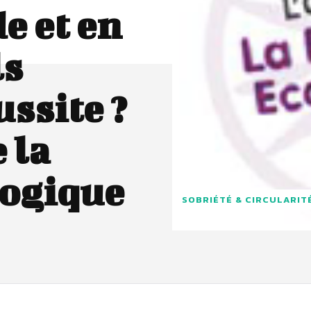
e et en
ls
ussite ?
 la
logique
SOBRIÉTÉ & CIRCULARIT