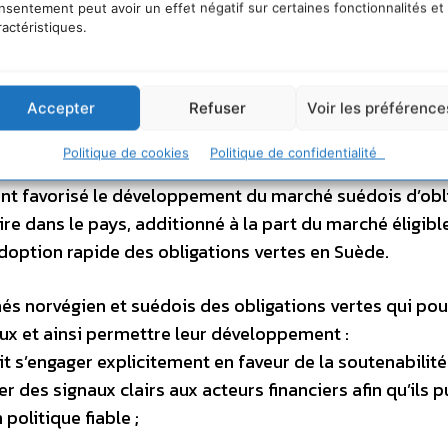
lleur accès au capital, une plus grande stabilité liée à
nsentement peut avoir un effet négatif sur certaines fonctionnalités et
re gouvernance de la stratégie environnementale.
ractéristiques.
 des obligations vertes suédois comparé au marché n
ues. Parmi ceux-ci on peut noter des facteurs instituti
Accepter
Refuser
Voir les préférence
able aux politiques de soutenabilité ou bien la structu
Politique de cookies
Politique de confidentialité
 et la présence d’institutions enclines à l’écologie ain
ment favorisé le développement du marché suédois d’obl
ire dans le pays, additionné à la part du marché éligibl
adoption rapide des obligations vertes en Suède.
chés norvégien et suédois des obligations vertes qui pou
ux et ainsi permettre leur développement :
it s’engager explicitement en faveur de la soutenabilit
er des signaux clairs aux acteurs financiers afin qu’ils 
politique fiable ;