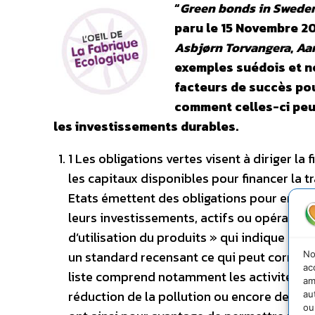
“
Green bonds in Sweden
paru le 15 Novembre 2
Asbjørn Torvangera
,
Aa
exemples suédois et no
facteurs de succès po
comment celles-ci peu
les investissements durables.
1 Les obligations vertes visent à diriger l
les capitaux disponibles pour financer la t
Etats émettent des obligations pour emprun
leurs investissements, actifs ou opérations.
d’utilisation du produits » qui indique l’usa
un standard recensant ce qui peut correspo
No
ac
liste comprend notamment les activités qui
am
réduction de la pollution ou encore de l’a
au
ou