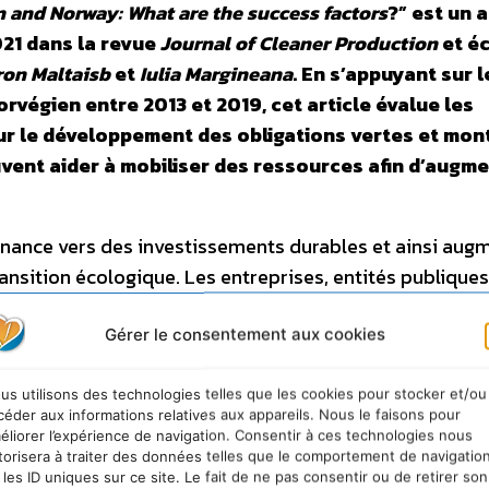
 and Norway: What are the success factors
?” est un a
021 dans la revue
Journal of Cleaner Production
et éc
ron Maltaisb
et
Iulia Margineana
. En s’appuyant sur l
rvégien entre 2013 et 2019, cet article évalue les
ur le développement des obligations vertes et mon
vent aider à mobiliser des ressources afin d’augm
a finance vers des investissements durables et ainsi aug
ransition écologique. Les entreprises, entités publiques
ter de l’argent sur les marchés de capitaux afin de fi
 La spécificité des obligations vertes est la clause «
Gérer le consentement aux cookies
ge que l’entité émettrice va faire de l’obligation. Il exis
ndre à des obligations vertes (“Green Bond Principles”
us utilisons des technologies telles que les cookies pour stocker et/ou
céder aux informations relatives aux appareils. Nous le faisons pour
 relèvent de la production d’énergies renouvelables, d
éliorer l’expérience de navigation. Consentir à ces technologies nous
daptation aux dérèglements climatiques. Les obligation
torisera à traiter des données telles que le comportement de navigatio
 les ID uniques sur ce site. Le fait de ne pas consentir ou de retirer son