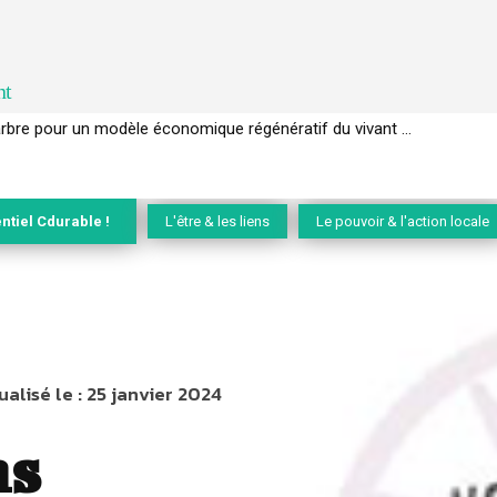
nt
EC de la biodiversité » appelle les entreprises à devenir des alliées du 
ntiel Cdurable !
L'être & les liens
Le pouvoir & l'action locale
ualisé le :
25 janvier 2024
ns