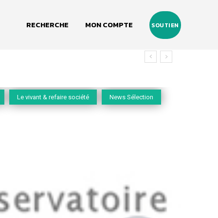
RECHERCHE
MON COMPTE
SOUTIEN
Le vivant & refaire société
News Sélection