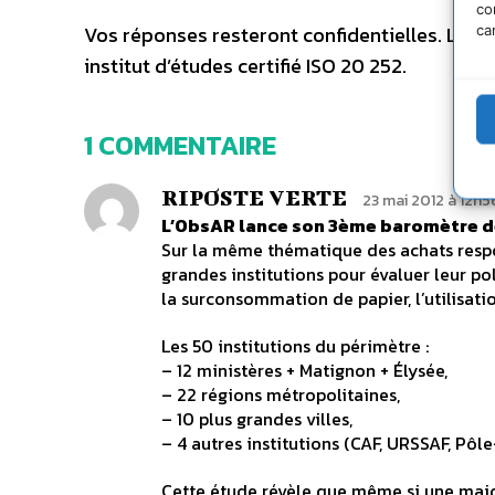
co
Vos réponses resteront confidentielles. Les r
ca
institut d’études certifié ISO 20 252.
1 COMMENTAIRE
RIPOSTE VERTE
23 mai 2012 à 12h5
L’ObsAR lance son 3ème baromètre des
Sur la même thématique des achats respon
grandes institutions pour évaluer leur po
la surconsommation de papier, l’utilisati
Les 50 institutions du périmètre :
– 12 ministères + Matignon + Élysée,
– 22 régions métropolitaines,
– 10 plus grandes villes,
– 4 autres institutions (CAF, URSSAF, Pôl
Cette étude révèle que même si une major