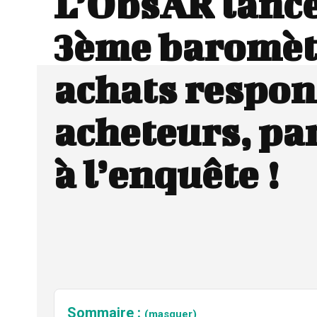
L’ObsAR lance
3ème baromèt
achats respon
acheteurs, pa
à l’enquête !
Sommaire :
(masquer)