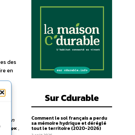
ues des
ire en
à 12
Sur Cdurable
Comment le sol français a perdu
ession
sa mémoire hydrique et déréglé
n
chats
«
.
tout le territoire (2020-2026)