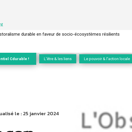
nt
l’arbre pour un modèle économique régénératif du vivant …
ntiel Cdurable !
L'être & les liens
Le pouvoir & l'action locale
ualisé le :
25 janvier 2024