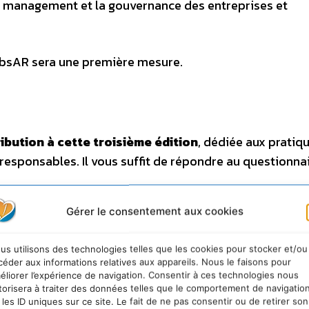
le management et la gouvernance des entreprises et
’ObsAR sera une première mesure.
ibution à cette troisième édition
, dédiée aux pratiq
 responsables. Il vous suffit de répondre au questionna
Gérer le consentement aux cookies
’intérêt de cette enquête. Elle ne vous prendra que
10 
us utilisons des technologies telles que les cookies pour stocker et/ou
céder aux informations relatives aux appareils. Nous le faisons pour
bonnement d’un an à la newsletter de la CDAF
«
Prof
éliorer l’expérience de navigation. Consentir à ces technologies nous
torisera à traiter des données telles que le comportement de navigatio
nt
un abonnement d’un an au mensuel «
Décisions A
 les ID uniques sur ce site. Le fait de ne pas consentir ou de retirer son