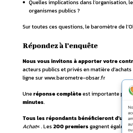
Quelles implications dans l’organisation, 
organismes publics ?
Sur toutes ces questions, le baromètre de l
Répondez à l’enquête
Nous vous invitons à apporter votre contr
acteurs publics et privés en matière d’achats
ligne sur www.barometre-obsar.fr
Une
réponse complète
est importante pour l
minutes
.
No
ac
Tous les répondants bénéficieront d’un a
am
au
Achat
« . Les
200 premiers
gagnent égaleme
ou