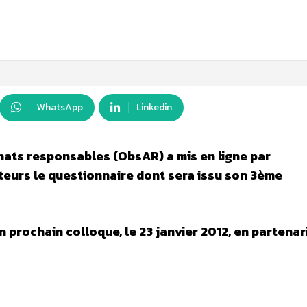
WhatsApp
Linkedin
hats responsables (ObsAR) a mis en ligne par
teurs le questionnaire dont sera issu son 3ème
 prochain colloque, le 23 janvier 2012, en partenar