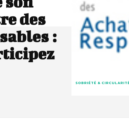
 son
re des
sables :
rticipez
SOBRIÉTÉ & CIRCULARIT