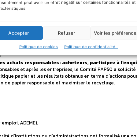
nsentement peut avoir un effet négatif sur certaines fonctionnalités et
ésultats seront traités de manière globale, par Opinio
ractéristiques.
Accepter
Refuser
Voir les préférence
Politique de cookies
Politique de confidentialité
6
 achats responsables : acheteurs, participez à l’enquê
sables et après les entreprises, le Comité PAP50 a sollicité 
litique papier et les résultats obtenus en terme d’actions pou
on de papier responsable et maximiser le recyclage.
e-emploi, ADEME).
ité d’institutions ou d’administrations ont formalisé une po