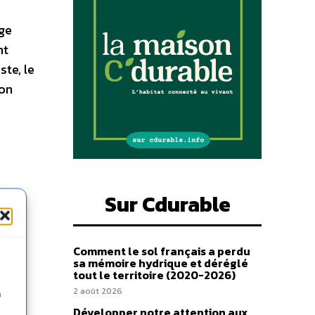
age
nt
ste, le
ion
Sur Cdurable
Comment le sol français a perdu
sa mémoire hydrique et déréglé
tout le territoire (2020-2026)
2 août 2026
n
Développer notre attention aux