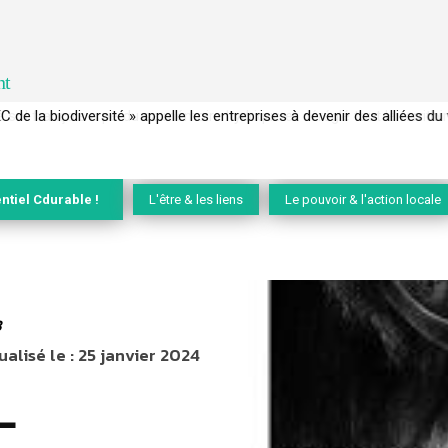
nt
 français a perdu sa mémoire hydrique et déréglé tout le territoire 
ntiel Cdurable !
L'être & les liens
Le pouvoir & l'action locale
8
ualisé le :
25 janvier 2024
–