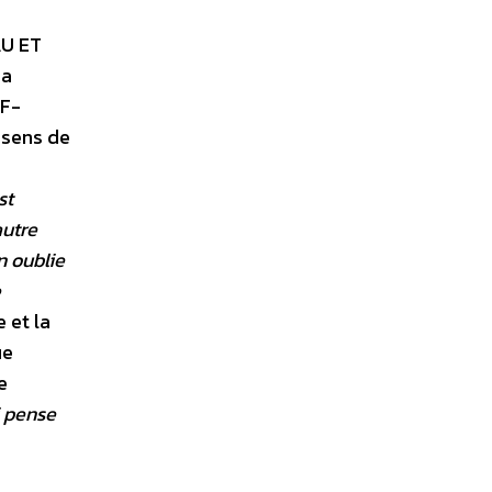
AU ET
sa
WF-
 sens de
st
autre
n oublie
e
 et la
ue
e
i pense