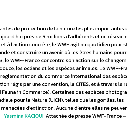
ntes de protection de la nature les plus importantes e
jourd’hui près de 5 millions d’adhérents et un réseau
 et à l’action concrète, le WWF agit au quotidien pour 
nde et construire un avenir où les êtres humains pour
973, le WWF-France concentre son action sur le changem
u douce, les océans et les espèces animales. Le WWF-Fr
la réglementation du commerce international des espèc
on régis par une convention, la CITES, et à travers le 
nd Fauna in Commerce). Certaines des espèces photogr
diale pour la Nature (UICN), telles que les gorilles, les
 menacées d’extinction. Aucune d’entre elles ne peuven
t
:
Yasmina KACIOUI
, Attachée de presse WWF-France – T