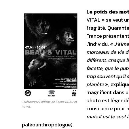
Le poids des mot
VITAL » se veut un
fragilité. Quaran
France présentent 
l’individu. «
J’aime 
morceaux de vie de
différent, chaque 
facette, que le pub
trop souvent qu’il 
planète
», expliqu
magnifient dans u
photo est légendée
Télécharger l’affiche de l’expo BEAU et
VITAL
conscience pour n
mais il est le seul
paléoanthropologue).