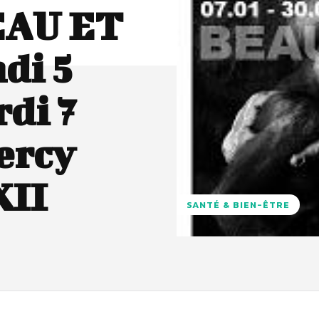
EAU ET
di 5
rdi 7
ercy
XII
SANTÉ & BIEN-ÊTRE