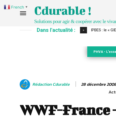
Cdurable !
French
▼
Solutions pour agir & coopérer avec le viva
Dans l'actualité :
Comment le sol
>
PHVA - L'esse
28 décembre 200
Rédaction Cdurable
Act
WWF-France 