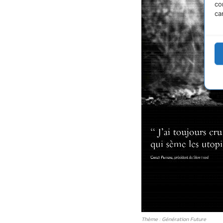
co
ca
Thème : Génération Future