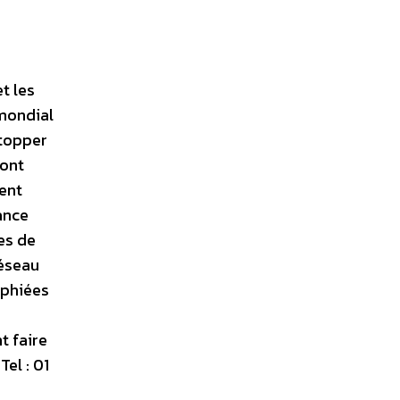
t les
 mondial
stopper
ront
ent
ance
es de
réseau
aphiées
t faire
el : 01