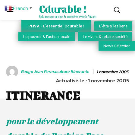
Cdurable !
French
▼
Solutions pour agir & coopérer avec le Vivant
PHVA - L'essentiel Cdurable !
L'être & les liens
Le pouvoir & l'action locale
Le vivant & refaire société
News Sélection
Raogo Jean Permaculture Itinerante
1 novembre 2005
Actualisé le :
1 novembre 2005
ITINERANCE
pour le développement