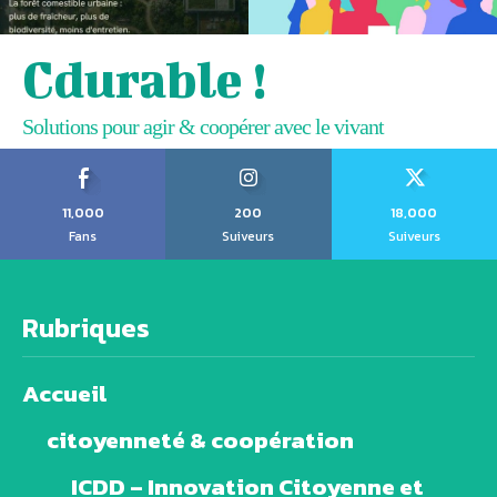
Cdurable !
Solutions pour agir & coopérer avec le vivant
11,000
200
18,000
Fans
Suiveurs
Suiveurs
Rubriques
Accueil
citoyenneté & coopération
ICDD – Innovation Citoyenne et