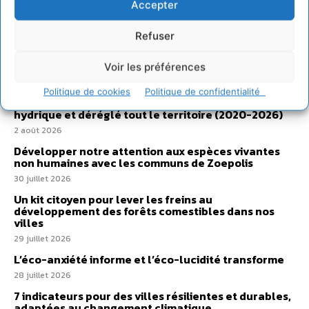
Accepter
Refuser
Sur Cdurable
Voir les préférences
Politique de cookies
Politique de confidentialité
Comment le sol français a perdu sa mémoire
hydrique et déréglé tout le territoire (2020-2026)
2 août 2026
Développer notre attention aux espèces vivantes
non humaines avec les communs de Zoepolis
30 juillet 2026
Un kit citoyen pour lever les freins au
développement des forêts comestibles dans nos
villes
29 juillet 2026
L’éco-anxiété informe et l’éco-lucidité transforme
28 juillet 2026
7 indicateurs pour des villes résilientes et durables,
adaptées au changement climatique