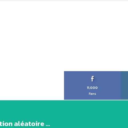
11,000
Fans
ion aléatoire ...