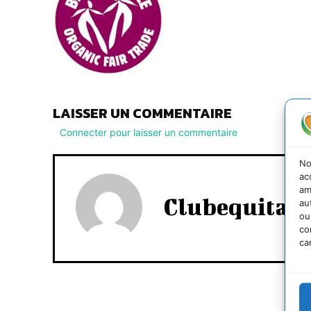
LAISSER UN COMMENTAIRE
Connecter pour laisser un commentaire
No
ac
am
Clubequitab
au
ou
co
ca