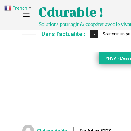
Cdurable !
French
▼
Solutions pour agir & coopérer avec le viva
Dans l'actualité :
S’inspirer de 
>
PHVA - L'esse
1 octobre 2007
Clubequitable