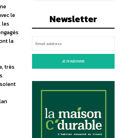
 ne
vec le
Newsletter
 les
 engagés
ont la
JE M'ABONNE
, très
s
 soient
lan