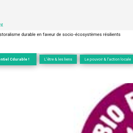
nt
l’arbre pour un modèle économique régénératif du vivant …
ntiel Cdurable !
L'être & les liens
Le pouvoir & l'action locale