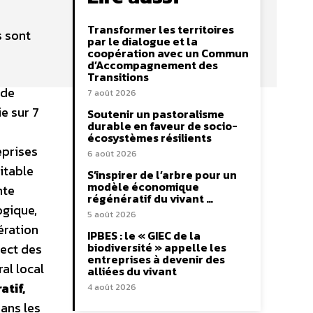
Transformer les territoires
s sont
par le dialogue et la
coopération avec un Commun
d’Accompagnement des
Transitions
 de
7 août 2026
e sur 7
Soutenir un pastoralisme
durable en faveur de socio-
écosystèmes résilients
eprises
6 août 2026
itable
S’inspirer de l’arbre pour un
modèle économique
nte
régénératif du vivant …
ogique,
5 août 2026
ération
IPBES : le « GIEC de la
biodiversité » appelle les
pect des
entreprises à devenir des
al local
alliées du vivant
atif,
4 août 2026
dans les