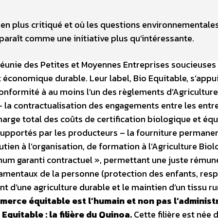
s en plus critiqué et où les questions environnementale
paraît comme une initiative plus qu’intéressante.
réunie des Petites et Moyennes Entreprises soucieuses
économique durable. Leur label, Bio Equitable, s’appui
 conformité à au moins l’un des règlements d’Agriculture
– la contractualisation des engagements entre les entr
harge total des coûts de certification biologique et équ
 supportés par les producteurs – la fourniture permane
tien à l’organisation, de formation à l’Agriculture Biol
imum garanti contractuel », permettant une juste rémun
damentaux de la personne (protection des enfants, res
t d’une agriculture durable et le maintien d’un tissu rur
erce équitable est l’humain et non pas l’administr
Equitable : la filière du Quinoa.
Cette filière est née 