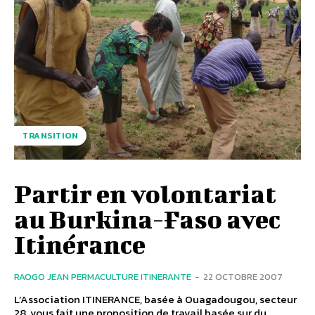
TRANSITION
Partir en volontariat
au Burkina-Faso avec
Itinérance
RAOGO JEAN PERMACULTURE ITINERANTE
-
22 OCTOBRE 2007
L’Association ITINERANCE, basée à Ouagadougou, secteur
28, vous fait une proposition de travail basée sur du