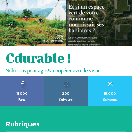
Cdurable !
Solutions pour agir & coopérer avec le vivant
11,000
200
18,000
Fans
Suiveurs
Suiveurs
Rubriques