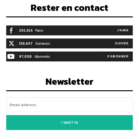
Rester en contact
255,324
Fans
J'AIME
128,657
Suiveurs
SUIVRE
97,058
Abonnés
S'ABONNER
Newsletter
I WANT IN