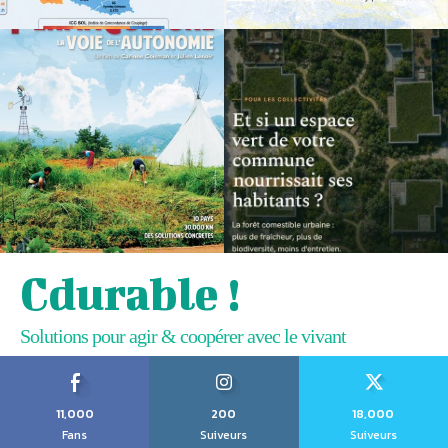
Cdurable !
Solutions pour agir & coopérer avec le vivant
11,000
200
18,000
Fans
Suiveurs
Suiveurs