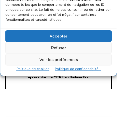
données telles que le comportement de navigation ou les ID
uniques sur ce site. Le fait de ne pas consentir ou de retirer son
consentement peut avoir un effet négatif sur certaines
Raogo Jean
fonctionnalités et caractéristiques.
Permaculture
Accepter
Itinerante
Refuser
http://www.permaculture-itinerante.org
Je suis initiateur du projet éco village éco tourisme,
Voir les préférences
agroécologie, centre de formation en permaculture.
Fondateur de l'asso Itinerance Burkina Faso /
Politique de cookies
Politique de confidentialité
Permaculture Itinerante France Ambassadeur
répresentant la CITRR au Burkina Faso