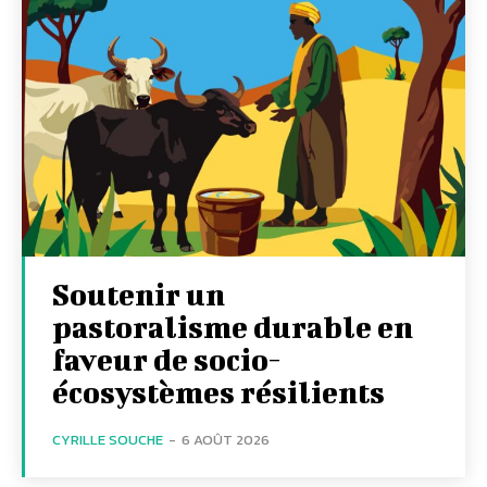
Soutenir un
pastoralisme durable en
faveur de socio-
écosystèmes résilients
CYRILLE SOUCHE
-
6 AOÛT 2026