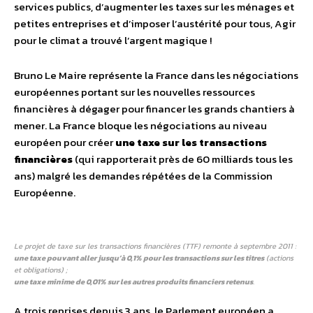
services publics, d’augmenter les taxes sur les ménages et
petites entreprises et d’imposer l’austérité pour tous, Agir
pour le climat a trouvé l’argent magique !
Bruno Le Maire représente la France dans les négociations
européennes portant sur les nouvelles ressources
financières à dégager pour financer les grands chantiers à
mener. La France bloque les négociations au niveau
européen pour créer
une taxe sur les transactions
financières
(qui rapporterait près de 60 milliards tous les
ans) malgré les demandes répétées de la Commission
Européenne.
Le projet de taxe sur les transactions financières (TTF) remonte à septembre 2011 :
une taxe pouvant aller jusqu’à 0,1% pour les transactions sur les titres
(actions
et obligations) ;
une taxe minime de 0,01% sur les autres produits financiers retenus
.
A trois reprises depuis 3 ans, le Parlement européen a