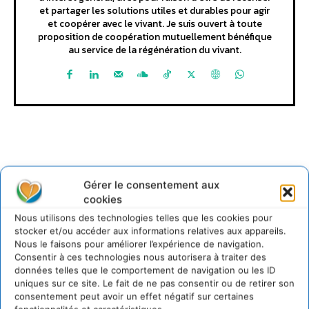
et partager les solutions utiles et durables pour agir
et coopérer avec le vivant. Je suis ouvert à toute
proposition de coopération mutuellement bénéfique
au service de la régénération du vivant.
Gérer le consentement aux
Lire aussi
cookies
Nous utilisons des technologies telles que les cookies pour
stocker et/ou accéder aux informations relatives aux appareils.
Transformer les territoires par le dialogue et la
Nous le faisons pour améliorer l’expérience de navigation.
coopération avec un Commun
d’Accompagnement des Transitions
Consentir à ces technologies nous autorisera à traiter des
données telles que le comportement de navigation ou les ID
7 août 2026
uniques sur ce site. Le fait de ne pas consentir ou de retirer son
Soutenir un pastoralisme durable en faveur de
consentement peut avoir un effet négatif sur certaines
socio-écosystèmes résilients