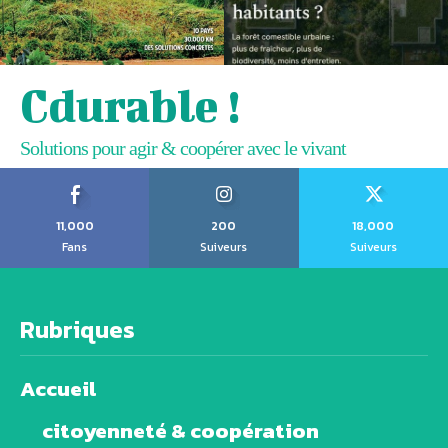
Cdurable !
Solutions pour agir & coopérer avec le vivant
11,000
200
18,000
Fans
Suiveurs
Suiveurs
Rubriques
Accueil
citoyenneté & coopération