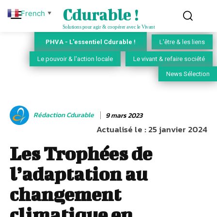
Cdurable !
French
▼
Solutions pour agir & coopérer avec le Vivant
PHVA - L'essentiel Cdurable !
L'être & les liens
Le pouvoir & l'action locale
Le vivant & refaire société
News Sélection
Rédaction Cdurable
9 mars 2023
Actualisé le :
25 janvier 2024
Les Trophées de
l’adaptation au
changement
climatique en