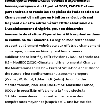
climatique en Méditerranée : retours d’expérience et
bonnes pratiques
» du 27 juillet 2021, l’ADEME et ses
partenaires ont remis les Trophées de l’adaptation au
Changement climatique en Méditerranée. Le Grand
Gagnant de cette édition était l’Office National de
l’Assainissement d’Algérie, pour sa démarche
innovante de station d’épuration à filtres plantés dans
la commune de Témacine.
La région méditerranéenne
est particulièrement vulnérable aux effets du changement
climatique, comme en témoignent les dernières
publications scientifiques[[Prévisions 2100 – scénario RCP
8.5 – MedECC (2020) Climate and Environmental Change in
the Mediterranean Basin – Current Situation and Risks for
the Future. First Mediterranean Assessment Report
[Cramer, W., Guiot, J., Marini, K. (eds.)] Union for the
Mediterranean, Plan Bleu, UNEP/MAP, Marseille, France,
600pp, in press]]. En effet, d’ici à la fin du siècle, la
Méditerranée devrait connaître une hausse des
températures moyennes jusqu’à 5,6°C, une baisse des