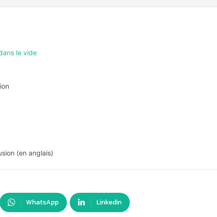
dans le vide
ion
ion (en anglais)
WhatsApp
Linkedin