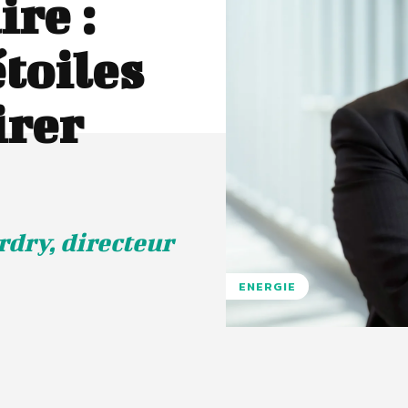
re :
étoiles
irer
rdry, directeur
ENERGIE