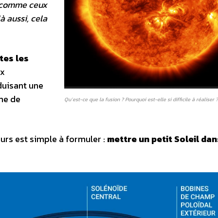
, comme ceux
là aussi, cela
tes les
ux
duisant une
me de
Qu’est-ce que la fusion ? Pourquoi est-elle si difficile à réaliser ?
eurs est simple à formuler :
mettre un petit Soleil da
.