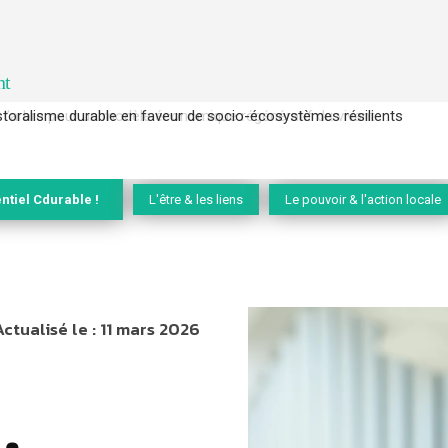
nt
l’arbre pour un modèle économique régénératif du vivant …
ntiel Cdurable !
L'être & les liens
Le pouvoir & l'action locale
Actualisé le :
11 mars 2026