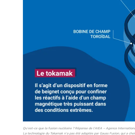
Qu’est-ce que la fusion nucléaire ? Réponse de l’AIEA – Agence Internation
La technologie du Tokamak n’a pas été adoptée par Gauss Fusion, qui a chois