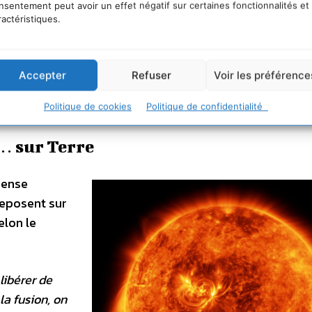
nsentement peut avoir un effet négatif sur certaines fonctionnalités et
ractéristiques.
vie dans l’univers
nt de la fusion
Accepter
Refuser
Voir les préférence
ns les étoiles
Politique de cookies
Politique de confidentialité
… sur Terre
pense
reposent sur
elon le
libérer de
la fusion, on