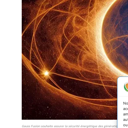
No
ac
am
au
ou
Gauss Fusion souhaite assurer la sécurité énergétique des générations futur