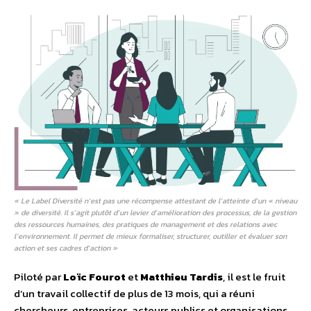
« Le Label Diversité n’est pas une récompense attestant de l’atteinte d’un « niveau
» de diversité. Il s’agit plutôt d’un levier d’amélioration des processus, de la gestion
des ressources humaines, des pratiques de management et des relations avec
l’environnement. Il permet de mieux formaliser, structurer, outiller et évaluer son
action et ses cadres d’action »
Piloté par
Loïc Fourot
et
Matthieu Tardis
, il est le fruit
d’un travail collectif de plus de 13 mois, qui a réuni
chercheurs, entreprises, acteurs publics et organisations