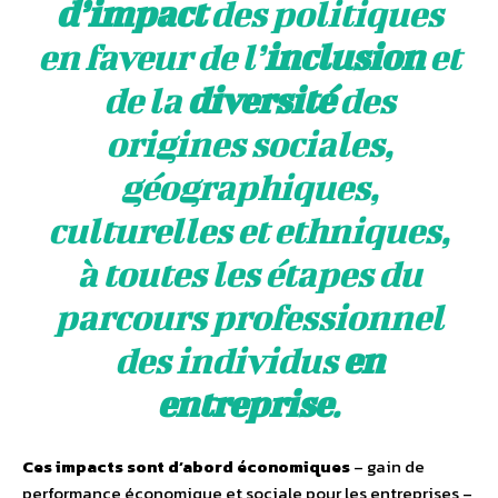
d’impact
des politiques
en faveur de l’
inclusion
et
de la
diversité
des
origines sociales,
géographiques,
culturelles et ethniques,
à toutes les étapes du
parcours professionnel
des individus
en
entreprise
.
Ces impacts sont d’abord économiques
– gain de
performance économique et sociale pour les entreprises –