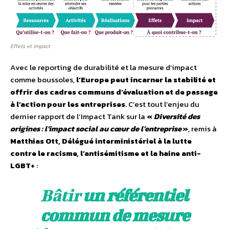
Effets et impact
Avec le reporting de durabilité et la mesure d’impact
comme boussoles,
l’Europe peut incarner la stabilité et
offrir des cadres communs d’évaluation et de passage
à l’action pour les entreprises
. C’est tout l’enjeu du
dernier rapport de l’Impact Tank sur la
«
Diversité des
origines : l’impact social au cœur de l’entreprise
»
, remis à
Matthias Ott, Délégué interministériel à la lutte
contre le racisme, l’antisémitisme et la haine anti-
LGBT+
:
Bâtir
un référentiel
commun de mesure