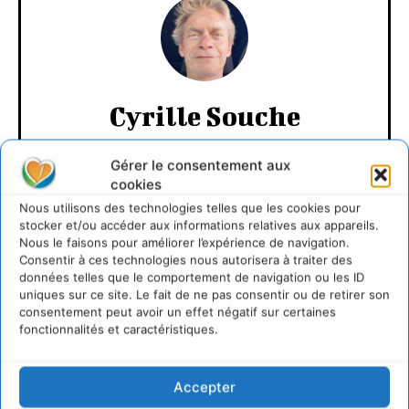
Cyrille Souche
https://cdurable.info
Gérer le consentement aux
Directeur de la Publication Cdurable.info qui a eu 20
cookies
ans en 2025 ... L'occasion de supprimer la publicité et
d'un nouveau départ vers un webmedia participatif
Nous utilisons des technologies telles que les cookies pour
d'intérêt général, avec pour raison d'être de recenser
stocker et/ou accéder aux informations relatives aux appareils.
et partager les solutions utiles et durables pour agir
Nous le faisons pour améliorer l’expérience de navigation.
et coopérer avec le vivant. Je suis ouvert à toute
Consentir à ces technologies nous autorisera à traiter des
proposition de coopération mutuellement bénéfique
données telles que le comportement de navigation ou les ID
au service de la régénération du vivant.
uniques sur ce site. Le fait de ne pas consentir ou de retirer son
consentement peut avoir un effet négatif sur certaines
fonctionnalités et caractéristiques.
Accepter