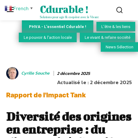
Cdurable !
French
▼
Solutions pour agir & coopérer avec le Vivant
PHVA - L'essentiel Cdurable !
L'être & les liens
Le pouvoir & l'action locale
Le vivant & refaire société
News Sélection
Cyrille Souche
2 décembre 2025
Actualisé le :
2 décembre 2025
Rapport de l'Impact Tank
Diversité des origines
en entreprise : du