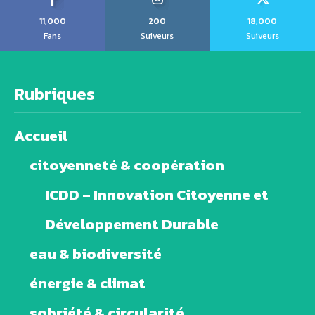
11,000
200
18,000
Fans
Suiveurs
Suiveurs
Rubriques
Accueil
citoyenneté & coopération
ICDD – Innovation Citoyenne et
Développement Durable
eau & biodiversité
énergie & climat
sobriété & circularité