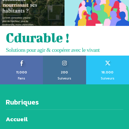
Cdurable !
Solutions pour agir & coopérer avec le vivant
11,000
200
18,000
Fans
Suiveurs
Suiveurs
Rubriques
Accueil