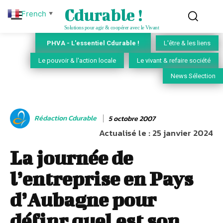
Cdurable !
French
▼
Solutions pour agir & coopérer avec le Vivant
PHVA - L'essentiel Cdurable !
L'être & les liens
Le pouvoir & l'action locale
Le vivant & refaire société
News Sélection
Rédaction Cdurable
5 octobre 2007
Actualisé le :
25 janvier 2024
La journée de
l’entreprise en Pays
d’Aubagne pour
définr quel est son