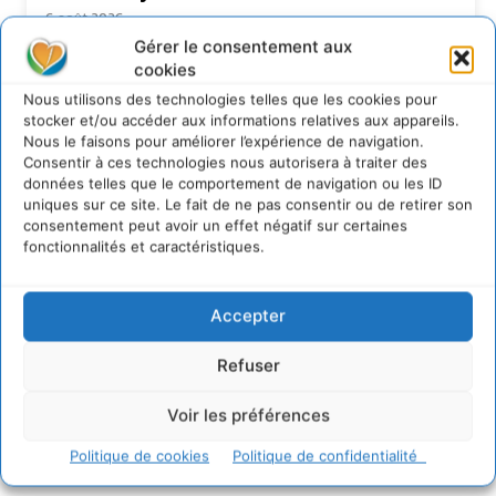
6 août 2026
Gérer le consentement aux
S’inspirer de l’arbre pour un modèle
économique régénératif du vivant …
cookies
5 août 2026
Nous utilisons des technologies telles que les cookies pour
stocker et/ou accéder aux informations relatives aux appareils.
IPBES : le « GIEC de la biodiversité » appelle les
Nous le faisons pour améliorer l’expérience de navigation.
entreprises à devenir des alliées du vivant
Consentir à ces technologies nous autorisera à traiter des
4 août 2026
données telles que le comportement de navigation ou les ID
uniques sur ce site. Le fait de ne pas consentir ou de retirer son
consentement peut avoir un effet négatif sur certaines
fonctionnalités et caractéristiques.
Newsletter
Accepter
Refuser
Voir les préférences
JE M'ABONNE
Politique de cookies
Politique de confidentialité