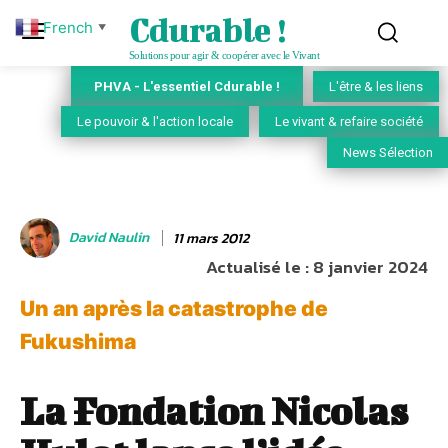
Cdurable !
French
▼
Solutions pour agir & coopérer avec le Vivant
PHVA - L'essentiel Cdurable !
L'être & les liens
Le pouvoir & l'action locale
Le vivant & refaire société
News Sélection
David Naulin
11 mars 2012
Actualisé le :
8 janvier 2024
Un an après la catastrophe de
Fukushima
La Fondation Nicolas