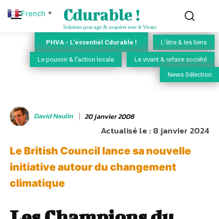
Cdurable !
French
▼
Solutions pour agir & coopérer avec le Vivant
PHVA - L'essentiel Cdurable !
L'être & les liens
Le pouvoir & l'action locale
Le vivant & refaire société
News Sélection
David Naulin
20 janvier 2008
Actualisé le :
8 janvier 2024
Le British Council lance sa nouvelle
initiative autour du changement
climatique
Les Champions du