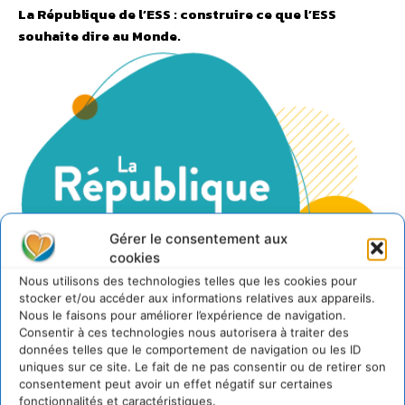
La République de l’ESS : construire ce que l’ESS
souhaite dire au Monde.
Gérer le consentement aux
cookies
Nous utilisons des technologies telles que les cookies pour
stocker et/ou accéder aux informations relatives aux appareils.
Nous le faisons pour améliorer l’expérience de navigation.
Consentir à ces technologies nous autorisera à traiter des
Logo de la République de l’ESS
données telles que le comportement de navigation ou les ID
uniques sur ce site. Le fait de ne pas consentir ou de retirer son
Le projet de République de l’ESS, initié par ESS France en
consentement peut avoir un effet négatif sur certaines
2020, poursuit un objectif simple : construire une
fonctionnalités et caractéristiques.