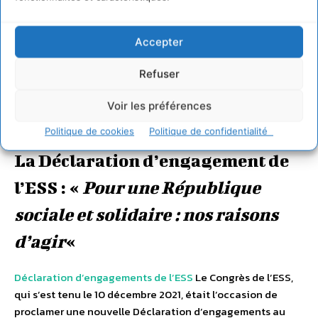
dynamique collective des citoyens et citoyennes
impliqués dans l’ESS autour de la construction d’un projet
Accepter
politique porteur d’une vision du Monde commune. Cette
démarche s’est concrétisée par l’écriture d’une nouvelle
Refuser
Déclaration d’engagement de l’ESS, et poursuivra des
travaux de fond sur des sujets structurants pour l’ESS. –
Voir les préférences
Plus d’informations sur la République de l’ESS
Politique de cookies
Politique de confidentialité
La Déclaration d’engagement de
l’ESS : «
Pour une République
sociale et solidaire : nos raisons
d’agir
«
Déclaration d’engagements de l’ESS
Le Congrès de l’ESS,
qui s’est tenu le 10 décembre 2021, était l’occasion de
proclamer une nouvelle Déclaration d’engagements au