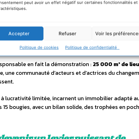
nsentement peut avoir un effet négatif sur certaines fonctionnalités et
ractéristiques.
rofessionnel un outil écologiqu
Accepter
Refuser
Voir les préférence
rné vers l’intérêt général.
Politique de cookies
Politique de confidentialité
sponsable en fait la démonstration :
25 000 m² de lie
ce, une communauté d’acteurs et d’actrices du changem
ssent.
à lucrativité limitée, incarnent un immobilier adapté au
s 15 bougies, avec un bilan solide, des trophées en poch
devenir un levier puissant de