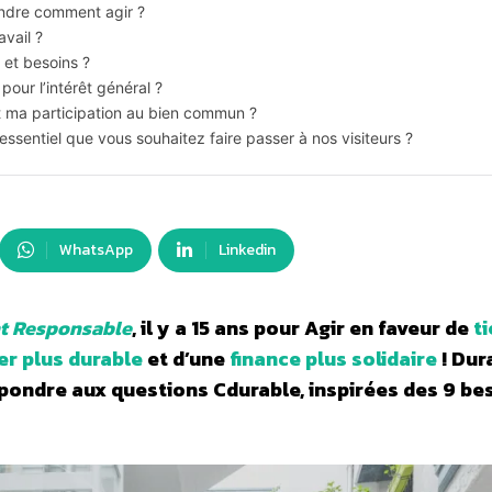
endre comment agir ?
avail ?
 et besoins ?
pour l’intérêt général ?
t ma participation au bien commun ?
essentiel que vous souhaitez faire passer à nos visiteurs ?
WhatsApp
Linkedin
t Responsable
, il y a 15 ans pour Agir en faveur de
ti
er plus durable
et d’une
finance plus solidaire
! Dur
épondre aux questions Cdurable, inspirées des 9 be