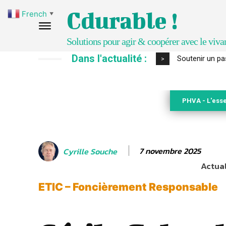
Cdurable !
French
▼
Solutions pour agir & coopérer avec le viva
Dans l'actualité :
S’inspirer de 
>
PHVA - L'esse
7 novembre 2025
Cyrille Souche
Actual
ETIC – Foncièrement Responsable