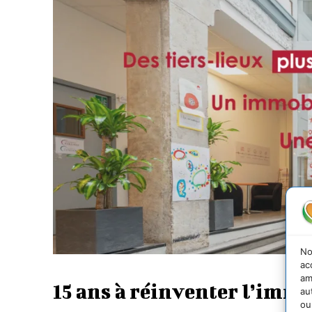
No
ac
am
15 ans à réinventer l’imm
au
ou