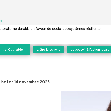
nt
l’arbre pour un modèle économique régénératif du vivant …
ntiel Cdurable !
L'être & les liens
Le pouvoir & l'action locale
isé le :
14 novembre 2025