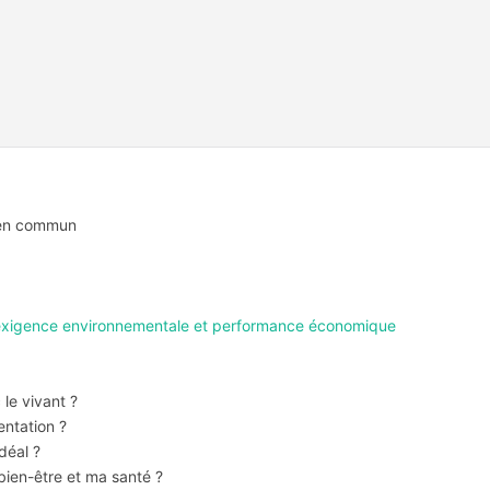
bien commun
e, exigence environnementale et performance économique
 le vivant ?
entation ?
déal ?
bien-être et ma santé ?