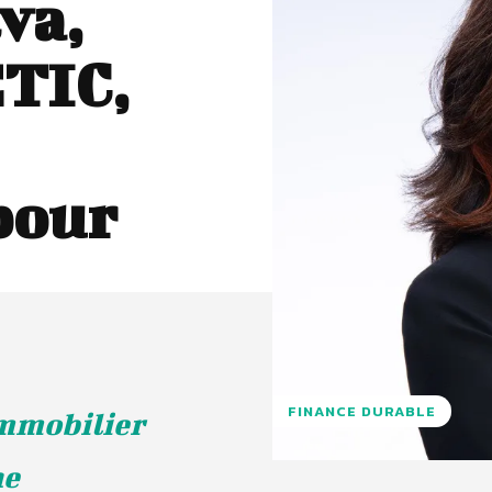
va,
ETIC,
pour
FINANCE DURABLE
Immobilier
ne