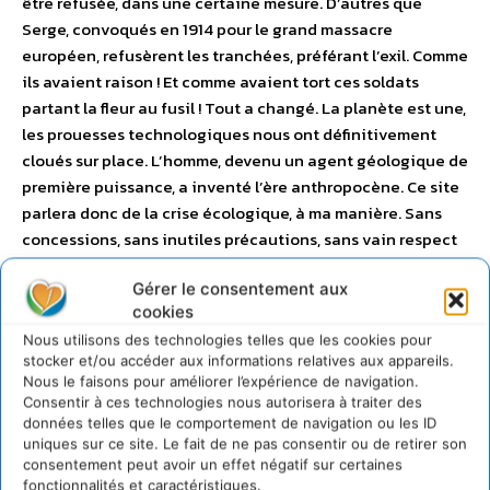
être refusée, dans une certaine mesure. D’autres que
Serge, convoqués en 1914 pour le grand massacre
européen, refusèrent les tranchées, préférant l’exil. Comme
ils avaient raison ! Et comme avaient tort ces soldats
partant la fleur au fusil ! Tout a changé. La planète est une,
les prouesses technologiques nous ont définitivement
cloués sur place. L’homme, devenu un agent géologique de
première puissance, a inventé l’ère anthropocène. Ce site
parlera donc de la crise écologique, à ma manière. Sans
concessions, sans inutiles précautions, sans vain respect
pour les hommes et les institutions. S’il doit avoir un sens,
Gérer le consentement aux
ce sera celui d’écrire librement. De décrire et de dénoncer
cookies
ce qui se passe. Car il se passe un événement si
Nous utilisons des technologies telles que les cookies pour
considérable, tellement inédit, à ce point stupéfiant que la
stocker et/ou accéder aux informations relatives aux appareils.
pensée refuse de l’admettre. Ce qui nous arrive peut se
Nous le faisons pour améliorer l’expérience de navigation.
résumer, même si aucun esprit n’est capable de le
Consentir à ces technologies nous autorisera à traiter des
concevoir pleinement : nous sommes les contemporains de
données telles que le comportement de navigation ou les ID
uniques sur ce site. Le fait de ne pas consentir ou de retirer son
l’anéantissement de la vie. De la destruction des
consentement peut avoir un effet négatif sur certaines
conditions de vie de l’humanité. De l’asservissement des
fonctionnalités et caractéristiques.