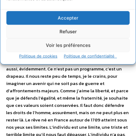
autres êtres vivants à notre bon plaisir imbécile. D’une
crise d’extinction des espèces comme la planète n’en a
pas connu depuis la fin des dinosaures, voici 65 millions
Accepter
d’années. Je n’ai pas l’illusion, ni l’outrecuidance, de savoir
Refuser
quoi faire. Je ne sais pas. Mais je pense, mais je suis
convaincu qu’il faut marquer au plus vite une rupture
Voir les préférences
complète avec notre manière de penser la société. Et cela
implique de se détacher au plus vite des formes politiques
Politique de cookies
Politique de confidentialité
anciennes. Je vise la droite comme la gauche. Et les Verts
aussi, évidemment. Ce n’est pas un programme, c’est un
drapeau. Il nous reste peu de temps, je le crains, pour
imaginer un avenir qui ne soit pas de guerre et
d’affrontements majeurs. Comme j’aime la liberté, et parce
que je défends l’égalité, et même la fraternité, je souhaite
que ces valeurs soient conservées. Il faut donc défendre
les droits de l’homme, assurément, mais on ne peut plus en
rester là. Le rêve né en France autour de 1789 atteint sous
nos yeux ses limites. L’individu est une limite, une triste et
terrible limite qu’il nous faut dépasser. L’individu n’a pas,