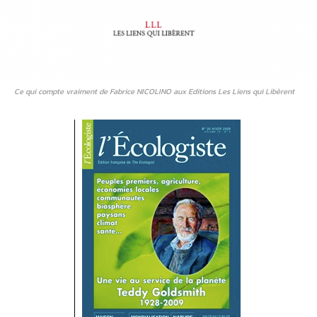
Ce qui compte vraiment de Fabrice NICOLINO aux Editions Les Liens qui Libèrent