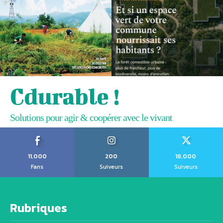
Cdurable !
Solutions pour agir & coopérer avec le vivant
11,000
200
18,000
Fans
Suiveurs
Suiveurs
Rubriques