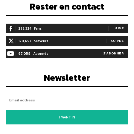
Rester en contact
255,324
Fans
J'AIME
128,657
Suiveurs
SUIVRE
97,058
Abonnés
S'ABONNER
Newsletter
I WANT IN