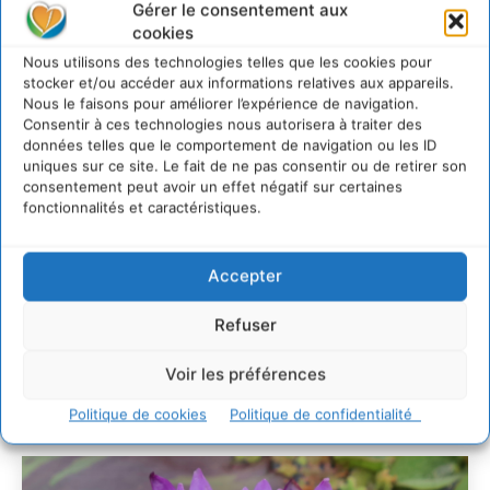
Gérer le consentement aux
cookies
Comment le sol français a perdu sa mémoire
Nous utilisons des technologies telles que les cookies pour
hydrique et déréglé tout le territoire (2020-2026)
stocker et/ou accéder aux informations relatives aux appareils.
2 août 2026
Nous le faisons pour améliorer l’expérience de navigation.
Développer notre attention aux espèces vivantes
Consentir à ces technologies nous autorisera à traiter des
non humaines avec les communs de Zoepolis
données telles que le comportement de navigation ou les ID
uniques sur ce site. Le fait de ne pas consentir ou de retirer son
30 juillet 2026
consentement peut avoir un effet négatif sur certaines
Un kit citoyen pour lever les freins au
fonctionnalités et caractéristiques.
développement des forêts comestibles dans nos
villes
29 juillet 2026
Accepter
L’éco-anxiété informe et l’éco-lucidité transforme
28 juillet 2026
Refuser
7 indicateurs pour des villes résilientes et durables,
adaptées au changement climatique
Voir les préférences
27 juillet 2026
Politique de cookies
Politique de confidentialité