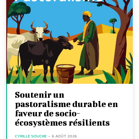
Soutenir un
pastoralisme durable en
faveur de socio-
écosystèmes résilients
CYRILLE SOUCHE
-
6 AOÛT 2026