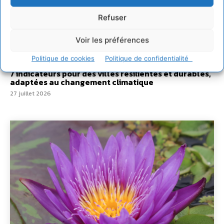
Un kit citoyen pour lever les freins au
développement des forêts comestibles dans nos
Refuser
villes
29 juillet 2026
Voir les préférences
L’éco-anxiété informe et l’éco-lucidité transforme
Politique de cookies
Politique de confidentialité
28 juillet 2026
7 indicateurs pour des villes résilientes et durables,
adaptées au changement climatique
27 juillet 2026