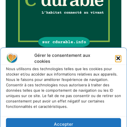
Gérer le consentement aux
cookies
Sur Cdurable
Nous utilisons des technologies telles que les cookies pour
stocker et/ou accéder aux informations relatives aux appareils.
Nous le faisons pour améliorer l’expérience de navigation.
Consentir à ces technologies nous autorisera à traiter des
Comment le sol français a perdu sa mémoire
données telles que le comportement de navigation ou les ID
hydrique et déréglé tout le territoire (2020-2026)
uniques sur ce site. Le fait de ne pas consentir ou de retirer son
2 août 2026
consentement peut avoir un effet négatif sur certaines
fonctionnalités et caractéristiques.
Développer notre attention aux espèces vivantes
non humaines avec les communs de Zoepolis
30 juillet 2026
Accepter