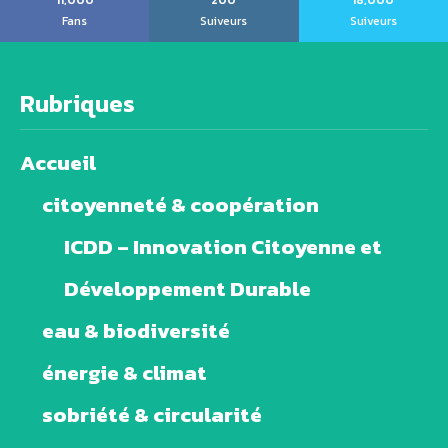
11,000
200
18,000
Fans
Suiveurs
Suiveurs
Rubriques
Accueil
citoyenneté & coopération
ICDD – Innovation Citoyenne et
Développement Durable
eau & biodiversité
énergie & climat
sobriété & circularité