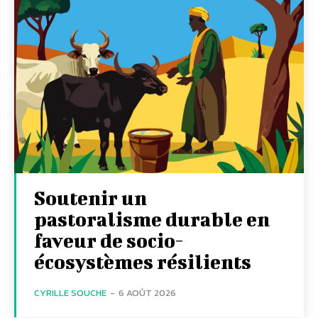
Soutenir un
pastoralisme durable en
faveur de socio-
écosystèmes résilients
CYRILLE SOUCHE
-
6 AOÛT 2026