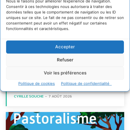
Nous le faisons pour améliorer l’expérience de navigation.
Consentir à ces technologies nous autorisera à traiter des
données telles que le comportement de navigation ou les ID
uniques sur ce site. Le fait de ne pas consentir ou de retirer son
consentement peut avoir un effet négatif sur certaines
fonctionnalités et caractéristiques.
Transformer les
territoires par le
Accepter
dialogue et la
coopération avec un
Refuser
Commun
Voir les préférences
d’Accompagnement des
Transitions
Politique de cookies
Politique de confidentialité
CYRILLE SOUCHE
-
7 AOÛT 2026