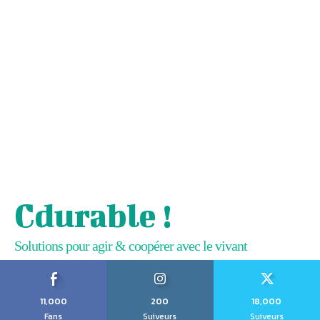
Cdurable !
Solutions pour agir & coopérer avec le vivant
11,000
200
18,000
Fans
Suiveurs
Suiveurs