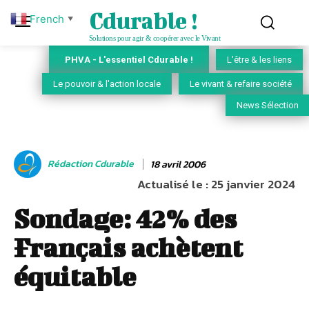
Cdurable !
French
▼
Solutions pour agir & coopérer avec le Vivant
PHVA - L'essentiel Cdurable !
L'être & les liens
Le pouvoir & l'action locale
Le vivant & refaire société
News Sélection
Rédaction Cdurable
18 avril 2006
Actualisé le :
25 janvier 2024
Sondage: 42% des
Français achètent
équitable