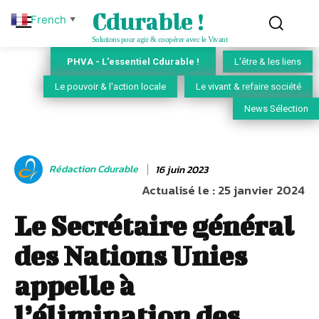
Cdurable !
French
▼
Solutions pour agir & coopérer avec le Vivant
PHVA - L'essentiel Cdurable !
L'être & les liens
Le pouvoir & l'action locale
Le vivant & refaire société
News Sélection
Rédaction Cdurable
16 juin 2023
Actualisé le :
25 janvier 2024
Le Secrétaire général
des Nations Unies
appelle à
l’élimination des