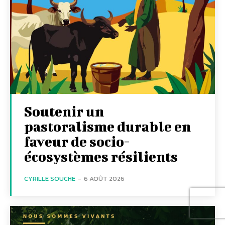
Soutenir un
pastoralisme durable en
faveur de socio-
écosystèmes résilients
CYRILLE SOUCHE
-
6 AOÛT 2026