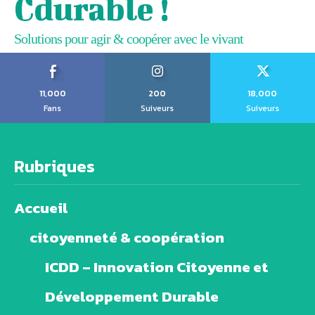
Cdurable !
Solutions pour agir & coopérer avec le vivant
11,000
200
18,000
Fans
Suiveurs
Suiveurs
Rubriques
Accueil
citoyenneté & coopération
ICDD – Innovation Citoyenne et
Développement Durable