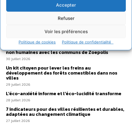
Sur Cdurable
Accepter
Refuser
Comment le sol français a perdu sa mémoire
hydrique et déréglé tout le territoire (2020-2026)
Voir les préférences
2 août 2026
Politique de cookies
Politique de confidentialité
Développer notre attention aux espèces vivantes
non humaines avec les communs de Zoepolis
30 juillet 2026
Un kit citoyen pour lever les freins au
développement des forêts comestibles dans nos
villes
29 juillet 2026
L’éco-anxiété informe et l’éco-lucidité transforme
28 juillet 2026
7 indicateurs pour des villes résilientes et durables,
adaptées au changement climatique
27 juillet 2026