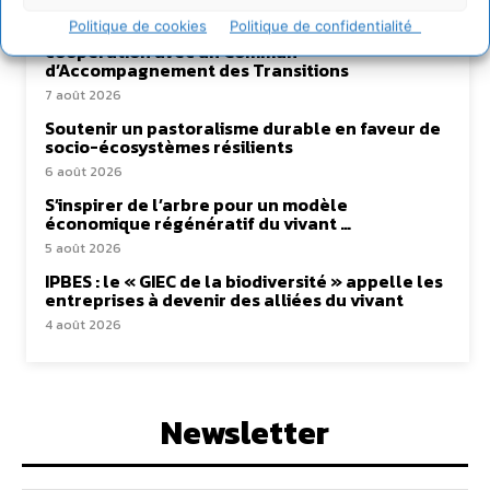
Politique de cookies
Politique de confidentialité
Transformer les territoires par le dialogue et la
coopération avec un Commun
d’Accompagnement des Transitions
7 août 2026
Soutenir un pastoralisme durable en faveur de
socio-écosystèmes résilients
6 août 2026
S’inspirer de l’arbre pour un modèle
économique régénératif du vivant …
5 août 2026
IPBES : le « GIEC de la biodiversité » appelle les
entreprises à devenir des alliées du vivant
4 août 2026
Newsletter