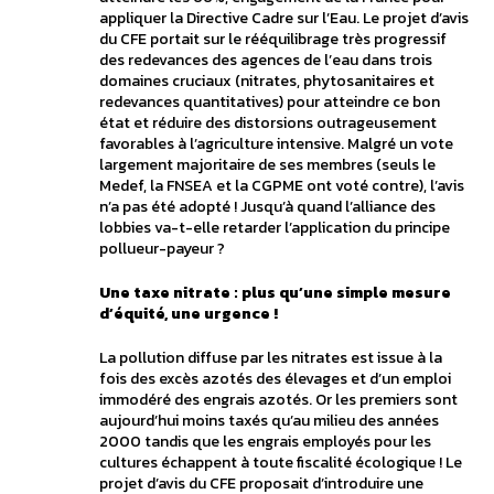
appliquer la Directive Cadre sur l’Eau. Le projet d’avis
du CFE portait sur le rééquilibrage très progressif
des redevances des agences de l’eau dans trois
domaines cruciaux (nitrates, phytosanitaires et
redevances quantitatives) pour atteindre ce bon
état et réduire des distorsions outrageusement
favorables à l’agriculture intensive. Malgré un vote
largement majoritaire de ses membres (seuls le
Medef, la FNSEA et la CGPME ont voté contre), l’avis
n’a pas été adopté ! Jusqu’à quand l’alliance des
lobbies va-t-elle retarder l’application du principe
pollueur-payeur ?
Une taxe nitrate : plus qu’une simple mesure
d’équité, une urgence !
La pollution diffuse par les nitrates est issue à la
fois des excès azotés des élevages et d’un emploi
immodéré des engrais azotés. Or les premiers sont
aujourd’hui moins taxés qu’au milieu des années
2000 tandis que les engrais employés pour les
cultures échappent à toute fiscalité écologique ! Le
projet d’avis du CFE proposait d’introduire une