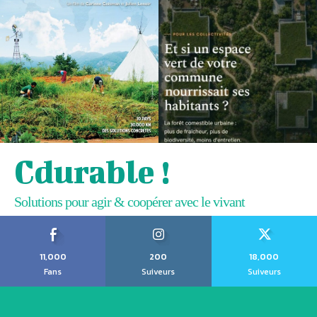
Cdurable !
Solutions pour agir & coopérer avec le vivant
11,000
200
18,000
Fans
Suiveurs
Suiveurs