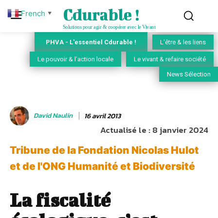
Cdurable !
French
▼
Solutions pour agir & coopérer avec le Vivant
PHVA - L'essentiel Cdurable !
L'être & les liens
Le pouvoir & l'action locale
Le vivant & refaire société
News Sélection
David Naulin
16 avril 2013
Actualisé le :
8 janvier 2024
Tribune de la Fondation Nicolas Hulot
et de l'ONG Humanité et Biodiversité
La fiscalité