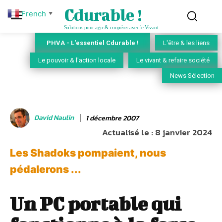
Cdurable !
French
▼
Solutions pour agir & coopérer avec le Vivant
PHVA - L'essentiel Cdurable !
L'être & les liens
Le pouvoir & l'action locale
Le vivant & refaire société
News Sélection
David Naulin
1 décembre 2007
Actualisé le :
8 janvier 2024
Les Shadoks pompaient, nous
pédalerons ...
Un PC portable qui