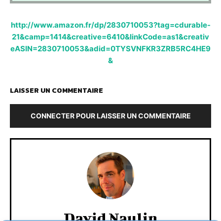
http://www.amazon.fr/dp/2830710053?tag=cdurable-
21&camp=1414&creative=6410&linkCode=as1&creativ
eASIN=2830710053&adid=0TYSVNFKR3ZRB5RC4HE9
&
LAISSER UN COMMENTAIRE
CONNECTER POUR LAISSER UN COMMENTAIRE
David Naulin