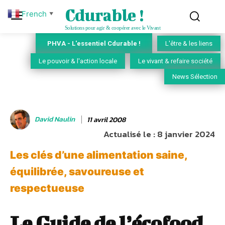
Cdurable !
French
▼
Solutions pour agir & coopérer avec le Vivant
PHVA - L'essentiel Cdurable !
L'être & les liens
Le pouvoir & l'action locale
Le vivant & refaire société
News Sélection
David Naulin
11 avril 2008
Actualisé le :
8 janvier 2024
Les clés d’une alimentation saine,
équilibrée, savoureuse et
respectueuse
Le Guide de l’écofood,