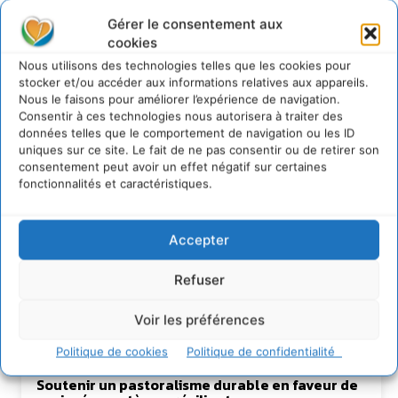
Gérer le consentement aux
https://cdurable.info
cookies
Journaliste de solutions écologiques et sociales en
Nous utilisons des technologies telles que les cookies pour
Occitanie.
stocker et/ou accéder aux informations relatives aux appareils.
Nous le faisons pour améliorer l’expérience de navigation.
Consentir à ces technologies nous autorisera à traiter des
données telles que le comportement de navigation ou les ID
uniques sur ce site. Le fait de ne pas consentir ou de retirer son
consentement peut avoir un effet négatif sur certaines
fonctionnalités et caractéristiques.
Accepter
Lire aussi
Refuser
Transformer les territoires par le dialogue et la
Voir les préférences
coopération avec un Commun
d’Accompagnement des Transitions
Politique de cookies
Politique de confidentialité
7 août 2026
Soutenir un pastoralisme durable en faveur de