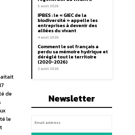
5 août 2026
IPBES : le « GIEC de la
biodiversité » appelle les
entreprises à devenir des
alliées du vivant
4 août 2026
Comment le sol français a
perdu sa mémoire hydrique et
déréglé tout le territoire
(2020-2026)
2 août 2026
aitait
17
té de
Newsletter
s
eux
té le
t