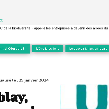
nt
EC de la biodiversité » appelle les entreprises à devenir des alliées du 
ntiel Cdurable !
L'être & les liens
Le pouvoir & l'action locale
ualisé le :
25 janvier 2024
lay,