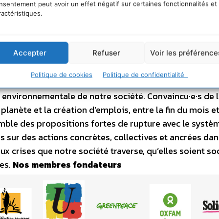
nsentement peut avoir un effet négatif sur certaines fonctionnalités et
ractéristiques.
Accepter
Refuser
Voir les préférence
e Ecologique et Sociale
Plus jamais ça est né en janvi
Politique de cookies
Politique de confidentialité
 environnementales de changer les termes du débat et 
 environnementale de notre société. Convaincu·e·s de 
lanète et la création d’emplois, entre la fin du mois et 
ble des propositions fortes de rupture avec le systè
s sur des actions concrètes, collectives et ancrées dan
ux crises que notre société traverse, qu’elles soient so
es.
Nos membres fondateurs