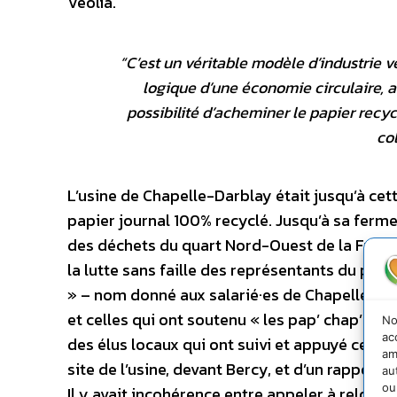
Véolia.
“
C’est un véritable modèle d’industrie v
logique d’une économie circulaire, a
possibilité d’acheminer le papier recycl
col
L’usine de Chapelle-Darblay était jusqu’à cet
papier journal 100% recyclé. Jusqu’à sa ferme
des déchets du quart Nord-Ouest de la France, 
la lutte sans faille des représentants du pe
» – nom donné aux salarié·es de Chapelle-Darb
et celles qui ont soutenu « les pap’ chap’ »,
No
ac
des élus locaux qui ont suivi et appuyé cette l
am
site de l’usine, devant Bercy, et d’un rapport
au
ou
Il y avait incohérence entre appeler à relocali