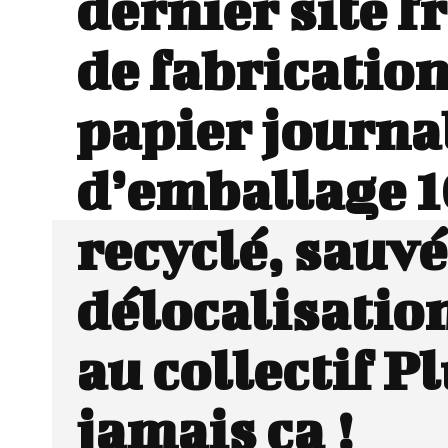
dernier site f
de fabrication
papier journal
d’emballage 
recyclé, sauvé
délocalisatio
au collectif P
jamais ça !