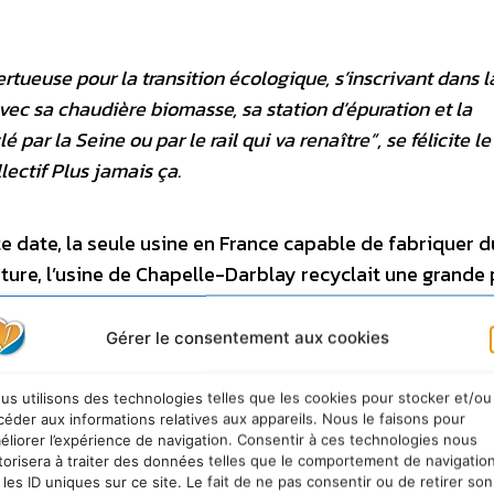
ertueuse pour la transition écologique, s’inscrivant dans l
vec sa chaudière biomasse, sa station d’épuration et la
é par la Seine ou par le rail qui va renaître
”, se félicite le
lectif
Plus jamais ça
.
te date, la seule usine en France capable de fabriquer d
ture, l’usine de Chapelle-Darblay recyclait une grande 
jusqu’à la région parisienne. Ce bras de fer est le résu
rsonnel de Chapelle-Darblay mais aussi de tous «
les pap
Gérer le consentement aux cookies
lay, de toute la CGT, du collectif
Plus jamais ça,
de to
 œuvré à la reprise de près comme de loin, et enfin égal
us utilisons des technologies telles que les cookies pour stocker et/ou
céder aux informations relatives aux appareils. Nous le faisons pour
utte. C’est aussi le résultat de plusieurs mobilisations 
éliorer l’expérience de navigation. Consentir à ces technologies nous
 de force avec le gouvernement, mis face à ses responsab
torisera à traiter des données telles que le comportement de navigatio
 les ID uniques sur ce site. Le fait de ne pas consentir ou de retirer son
ser les activités industrielles et laisser fermer un site 