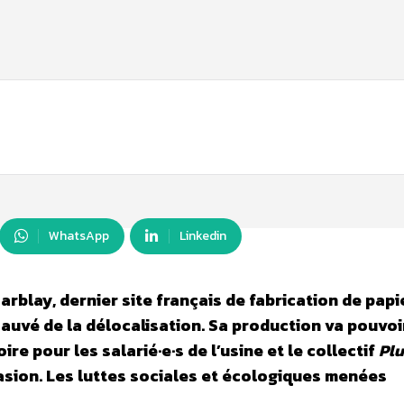
WhatsApp
Linkedin
rblay, dernier site français de fabrication de papi
sauvé de la délocalisation. Sa production va pouvoi
e pour les salarié·e·s de l’usine et le collectif
Plu
asion. Les luttes sociales et écologiques menées