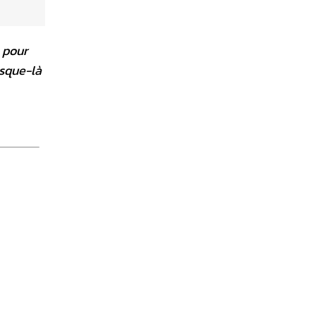
 pour
usque-là