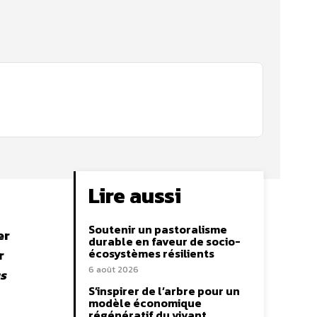
Lire aussi
Soutenir un pastoralisme
er
durable en faveur de socio-
écosystèmes résilients
r
6 août 2026
s
S’inspirer de l’arbre pour un
modèle économique
régénératif du vivant …