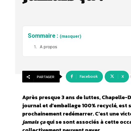
Sommaire :
(masquer)
A propos
Facebook
X
PARTAGER
Après presque 3 ans de luttes, Chapelle-Da
journal et d’emballage 100% recyclé, est 
prochainement redémarrer. C’est une victoir
jamais ça
qui se sont associés à cette occ
collectivement peuvent payer.