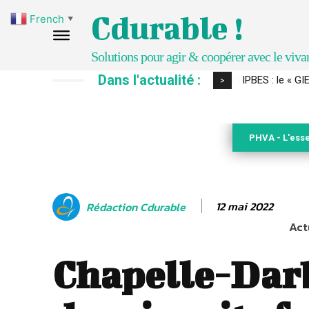
Cdurable !
French
▼
Solutions pour agir & coopérer avec le viva
Dans l'actualité :
IPBES : le « GI
>
PHVA - L'esse
12 mai 2022
Rédaction Cdurable
Act
Chapelle-Darb