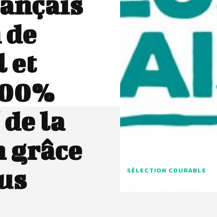
rançais
 de
 et
100%
 de la
n grâce
lus
SÉLECTION CDURABLE