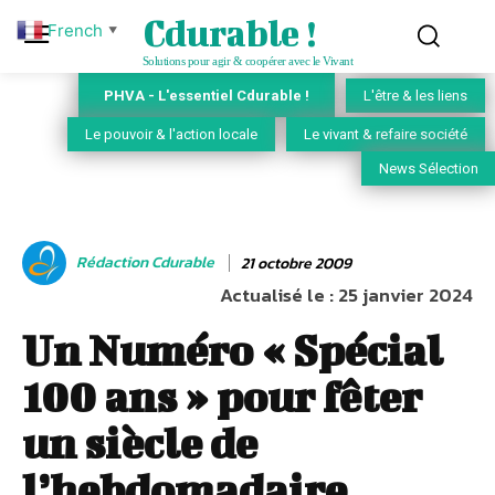
Cdurable !
French
▼
Solutions pour agir & coopérer avec le Vivant
PHVA - L'essentiel Cdurable !
L'être & les liens
Le pouvoir & l'action locale
Le vivant & refaire société
News Sélection
Rédaction Cdurable
21 octobre 2009
Actualisé le :
25 janvier 2024
Un Numéro « Spécial
100 ans » pour fêter
un siècle de
l’hebdomadaire