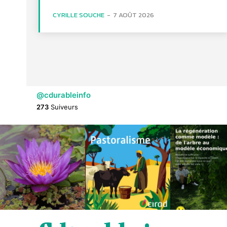
CYRILLE SOUCHE
-
7 AOÛT 2026
@cdurableinfo
273
Suiveurs