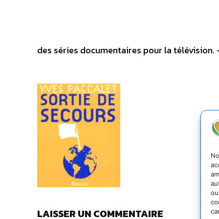
des séries documentaires pour la télévision.
No
ac
am
au
ou
co
LAISSER UN COMMENTAIRE
ca