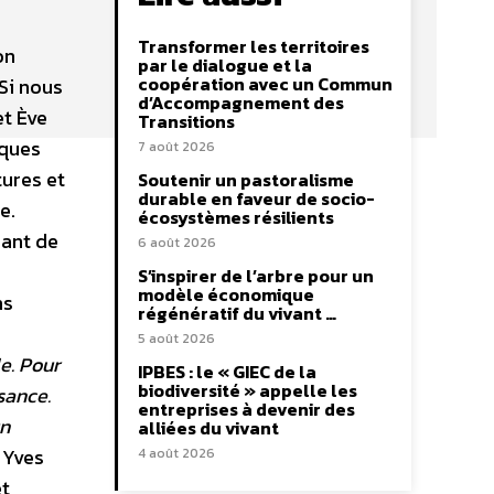
Transformer les territoires
on
par le dialogue et la
coopération avec un Commun
 Si nous
d’Accompagnement des
et Ève
Transitions
lques
7 août 2026
tures et
Soutenir un pastoralisme
durable en faveur de socio-
e.
écosystèmes résilients
hant de
6 août 2026
S’inspirer de l’arbre pour un
modèle économique
ns
régénératif du vivant …
5 août 2026
e. Pour
IPBES : le « GIEC de la
biodiversité » appelle les
ssance.
entreprises à devenir des
un
alliées du vivant
 Yves
4 août 2026
et