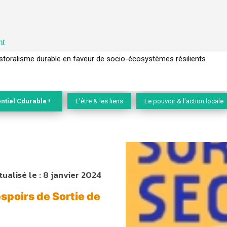
nt
l’arbre pour un modèle économique régénératif du vivant …
ntiel Cdurable !
L'être & les liens
Le pouvoir & l'action locale
tualisé le :
8 janvier 2024
espoirs de Sortie de