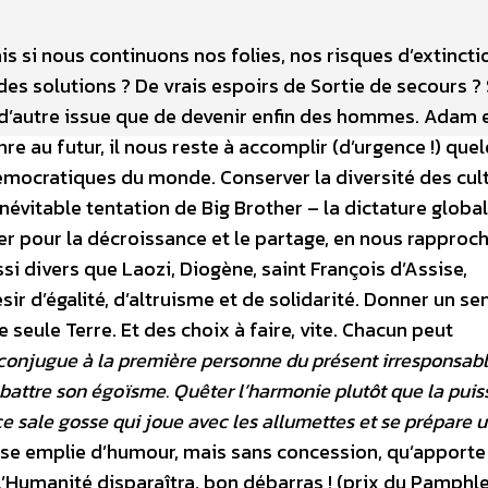
ais si nous continuons nos folies, nos risques d’extincti
des solutions ? De vrais espoirs de Sortie de secours ?
s d’autre issue que de devenir enfin des hommes. Adam 
re au futur, il nous reste à accomplir (d’urgence !) que
démocratiques du monde. Conserver la diversité des cul
névitable tentation de Big Brother – la dictature global
ter pour la décroissance et le partage, en nous rapproc
si divers que Laozi, Diogène, saint François d’Assise,
r d’égalité, d’altruisme et de solidarité. Donner un se
seule Terre. Et des choix à faire, vite. Chacun peut
conjugue à la première personne du présent irresponsabl
t rabattre son égoïsme. Quêter l’harmonie plutôt que la pui
ce sale gosse qui joue avec les allumettes et se prépare 
se emplie d’humour, mais sans concession, qu’apporte
 L’Humanité disparaîtra, bon débarras ! (prix du Pamphl