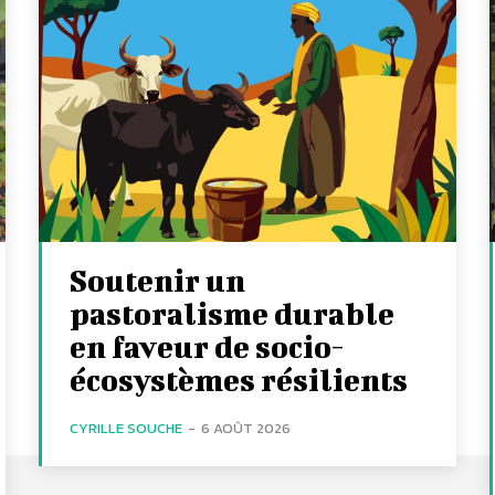
Soutenir un
pastoralisme durable
en faveur de socio-
écosystèmes résilients
CYRILLE SOUCHE
-
6 AOÛT 2026