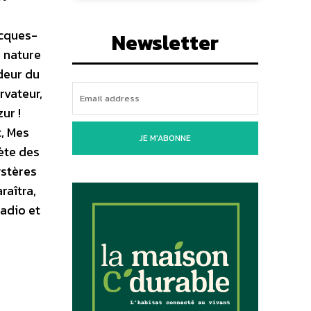
acques-
Newsletter
e nature
Odeur du
rvateur,
ur !
t, Mes
JE M'ABONNE
rète des
ystères
raîtra,
radio et