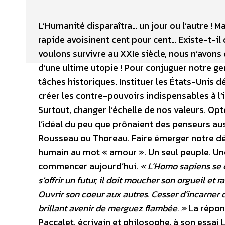
L’Humanité disparaîtra… un jour ou l’autre ! M
rapide avoisinent cent pour cent… Existe-t-il 
voulons survivre au XXIe siècle, nous n’avon
d’une ultime utopie ! Pour conjuguer notre gen
tâches historiques. Instituer les États-Unis 
créer les contre-pouvoirs indispensables à l’i
Surtout, changer l’échelle de nos valeurs. Op
l’idéal du peu que prônaient des penseurs aus
Rousseau ou Thoreau. Faire émerger notre dési
humain au mot « amour ». Un seul peuple. Une 
commencer aujourd’hui.
« L’Homo sapiens se 
s’offrir un futur, il doit moucher son orgueil e
Ouvrir son coeur aux autres. Cesser d’incarner 
brillant avenir de merguez flambée. »
La répon
Paccalet, écrivain et philosophe, à son essai