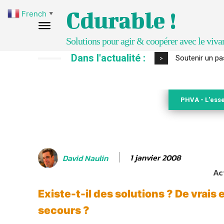
Cdurable !
French
▼
Solutions pour agir & coopérer avec le viva
Dans l'actualité :
S’inspirer de 
>
PHVA - L'esse
1 janvier 2008
David Naulin
Ac
Existe-t-il des solutions ? De vrais 
secours ?