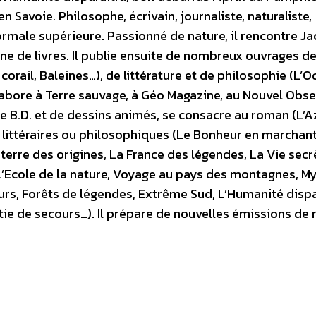
n Savoie. Philosophe, écrivain, journaliste, naturaliste,
ormale supérieure. Passionné de nature, il rencontre J
ine de livres. Il publie ensuite de nombreux ouvrages d
e corail, Baleines…), de littérature et de philosophie (L’
llabore à Terre sauvage, à Géo Magazine, au Nouvel Obse
de B.D. et de dessins animés, se consacre au roman (L’Az
ais littéraires ou philosophiques (Le Bonheur en marchan
 terre des origines, La France des légendes, La Vie sec
 L’Ecole de la nature, Voyage au pays des montagnes, M
urs, Forêts de légendes, Extrême Sud, L’Humanité dispa
ie de secours…). Il prépare de nouvelles émissions de 