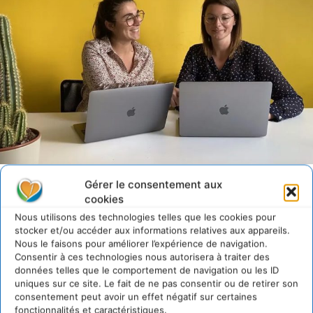
Avec l’association
Gérer le consentement aux
cookies
À la croisée des chemins entre défi sportif, événement
Nous utilisons des technologies telles que les cookies pour
festif, objectif caritatif et animations pédagogiques,
stocker et/ou accéder aux informations relatives aux appareils.
l’initiative portée par Cynthiana et Maëva a ouvert une
Nous le faisons pour améliorer l’expérience de navigation.
voie intéressante, qui peut être suivis dans d’autres PME.
Consentir à ces technologies nous autorisera à traiter des
données telles que le comportement de navigation ou les ID
La Responsabilité Sociétale des Entreprises (RSE) est
uniques sur ce site. Le fait de ne pas consentir ou de retirer son
devenue indispensable pour recruter ou répondre à des
consentement peut avoir un effet négatif sur certaines
appels d’offres de marché public. Si la réduction de
fonctionnalités et caractéristiques.