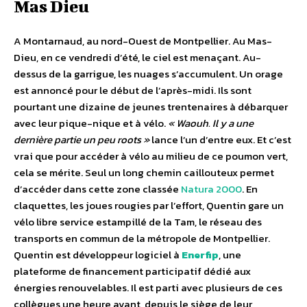
Mas Dieu
A Montarnaud, au nord-Ouest de Montpellier. Au Mas-
Dieu, en ce vendredi d’été, le ciel est menaçant. Au-
dessus de la garrigue, les nuages s’accumulent. Un orage
est annoncé pour le début de l’après-midi. Ils sont
pourtant une dizaine de jeunes trentenaires à débarquer
avec leur pique-nique et à vélo.
« Waouh. Il y a une
dernière partie un peu roots »
lance l’un d’entre eux. Et c’est
vrai que pour accéder à vélo au milieu de ce poumon vert,
cela se mérite. Seul un long chemin caillouteux permet
d’accéder dans cette zone classée
Natura 2000
. En
claquettes, les joues rougies par l’effort, Quentin gare un
vélo libre service estampillé de la Tam, le réseau des
transports en commun de la métropole de Montpellier.
Quentin est développeur logiciel à
Enerfip
, une
plateforme de financement participatif dédié aux
énergies renouvelables. Il est parti avec plusieurs de ces
collègues une heure avant, depuis le siège de leur