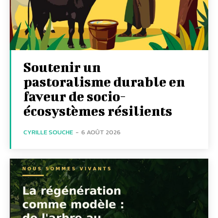
Soutenir un
pastoralisme durable en
faveur de socio-
écosystèmes résilients
CYRILLE SOUCHE
-
6 AOÛT 2026