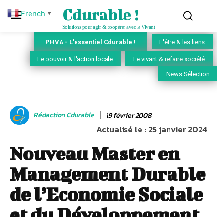
Cdurable !
French
▼
Solutions pour agir & coopérer avec le Vivant
PHVA - L'essentiel Cdurable !
L'être & les liens
Le pouvoir & l'action locale
Le vivant & refaire société
News Sélection
Rédaction Cdurable
19 février 2008
Actualisé le :
25 janvier 2024
Nouveau Master en
Management Durable
de l’Economie Sociale
et du Développement