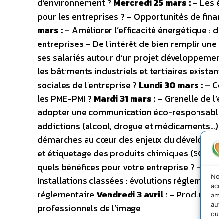
d’environnement ?
Mercredi 25 mars :
– Les é
pour les entreprises ? – Opportunités de fi
mars :
– Améliorer l’efficacité énergétique :
entreprises – De l’intérêt de bien remplir un
ses salariés autour d’un projet développeme
les bâtiments industriels et tertiaires exis
sociales de l’entreprise ?
Lundi 30 mars :
– C
les PME-PMI ?
Mardi 31 mars :
– Grenelle de l
adopter une communication éco-responsable ? 
addictions (alcool, drogue et médicaments…
démarches au cœur des enjeux du développem
et étiquetage des produits chimiques (SGH)
J
quels bénéfices pour votre entreprise ? – En
No
Installations classées : évolutions réglementa
ac
réglementaire
Vendredi 3 avril :
– Production
am
au
professionnels de l’image
ou