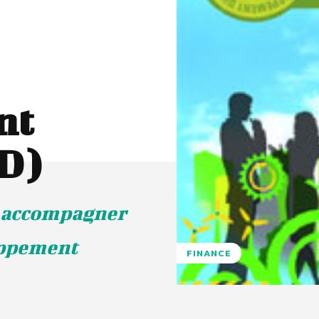
nt
D)
r accompagner
oppement
FINANCE