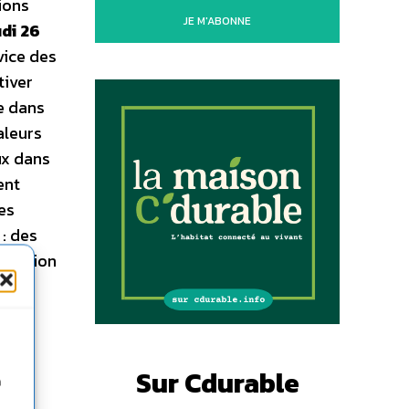
ions
JE M'ABONNE
di 26
vice des
tiver
e dans
aleurs
ux dans
ent
es
: des
fication
le :
s
Sur Cdurable
n