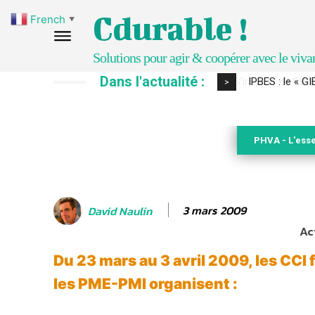
Cdurable !
French
▼
Solutions pour agir & coopérer avec le viva
Dans l'actualité :
IPBES : le « GI
>
PHVA - L'esse
3 mars 2009
David Naulin
Ac
Du 23 mars au 3 avril 2009, les CCI 
les PME-PMI organisent :