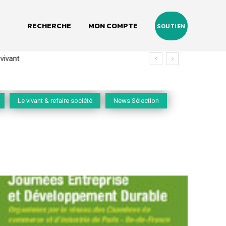
RECHERCHE
MON COMPTE
SOUTIEN
vivant
Le vivant & refaire société
News Sélection