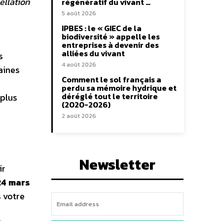
ellation
régénératif du vivant …
5 août 2026
IPBES : le « GIEC de la
biodiversité » appelle les
entreprises à devenir des
alliées du vivant
s
4 août 2026
aines
Comment le sol français a
perdu sa mémoire hydrique et
déréglé tout le territoire
 plus
(2020-2026)
2 août 2026
Newsletter
ir
24 mars
 votre