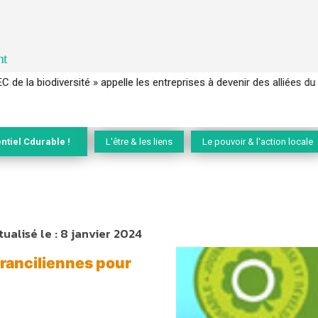
nt
EC de la biodiversité » appelle les entreprises à devenir des alliées du 
ntiel Cdurable !
L'être & les liens
Le pouvoir & l'action locale
tualisé le :
8 janvier 2024
franciliennes pour