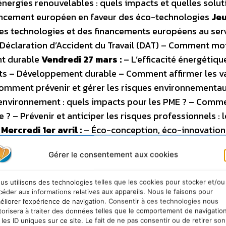
nergies renouvelables : quels impacts et quelles solut
nancement européen en faveur des éco-technologies
Jeu
 des technologies et des financements européens au ser
e Déclaration d’Accident du Travail (DAT) – Comment mo
nt durable
Vendredi 27 mars :
– L’efficacité énergétiqu
tants – Développement durable – Comment affirmer les v
omment prévenir et gérer les risques environnementa
’environnement : quels impacts pour les PME ? – Comm
– Prévenir et anticiper les risques professionnels : l
)
Mercredi 1er avril :
– Éco-conception, éco-innovation 
ent durable – REACH et le nouveau système de classi
Gérer le consentement aux cookies
eudi 2 avril :
– Bilan Carbone® et développement durab
treprises, optimisez vos déplacements grâce au PDE –
us utilisons des technologies telles que les cookies pour stocker et/ou
ires, contrôle périodique, mise en conformité et veille
céder aux informations relatives aux appareils. Nous le faisons pour
s et développement durable : un enjeu majeur pour le
éliorer l’expérience de navigation. Consentir à ces technologies nous
torisera à traiter des données telles que le comportement de navigatio
 les ID uniques sur ce site. Le fait de ne pas consentir ou de retirer son