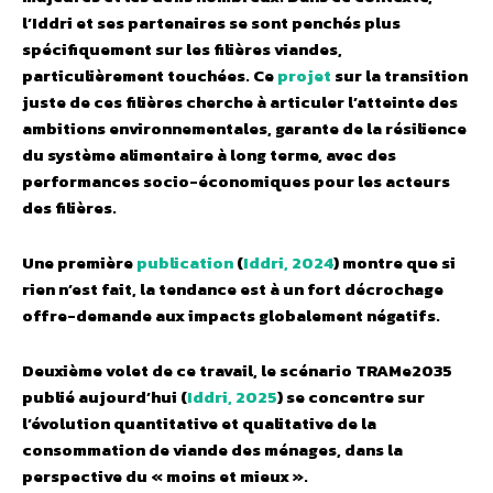
l’Iddri et ses partenaires se sont penchés plus
spécifiquement sur les filières viandes,
particulièrement touchées. Ce
projet
sur la transition
juste de ces filières cherche à articuler l’atteinte des
ambitions environnementales, garante de la résilience
du système alimentaire à long terme, avec des
performances socio-économiques pour les acteurs
des filières.
Une première
publication
(
Iddri, 2024
) montre que si
rien n’est fait, la tendance est à un fort décrochage
offre-demande aux impacts globalement négatifs.
Deuxième volet de ce travail, le scénario TRAMe2035
publié aujourd’hui (
Iddri, 2025
) se concentre sur
l’évolution quantitative et qualitative de la
consommation de viande des ménages, dans la
perspective du « moins et mieux ».