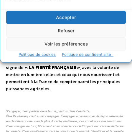
La filière élevage et viande
française :
un engagement
Accepter
collectif en faveur du
Refuser
« manger mieux »
Voir les préférences
e
La 61
édition du Salon International de l’Agriculture
Politique de cookies
Politique de confidentialité
ouvrira ses portes du 22 février au 2 mars 2025 sous le
signe de
«
LA FIERTÉ FRANÇAISE
»
, avec la volonté de
mettre en lumière celles et ceux qui nous nourrissent et
permettent à la France de compter parmi les principales
puissances agricoles.
S’engager, c’est parfois dans la rue, parfois dans l’assiette.
Être flexitarien, c’est aussi s’engager. S’engager à consommer de façon raisonnée
en choisissant une viande plus durable, meilleure pour soi et pour nos territoires.
C’est manger de tout, librement et en conscience de l’impact de notre assiette sur
la planète. C’est privilégier autant le plaisir que la qualité, l’équilibre et la variété.