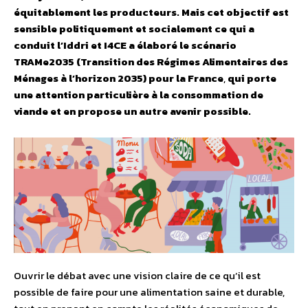
équitablement les producteurs.
Mais cet objectif est
sensible politiquement et socialement
ce qui a
conduit l’Iddri et I4CE a élaboré le scénario
TRAMe2035 (Transition des Régimes Alimentaires des
Ménages à l’horizon 2035) pour la France
,
qui porte
une attention particulière à la consommation de
viande et en propose un autre avenir possible.
Ouvrir le débat avec une vision claire de ce qu’il est
possible de faire pour une alimentation saine et durable,