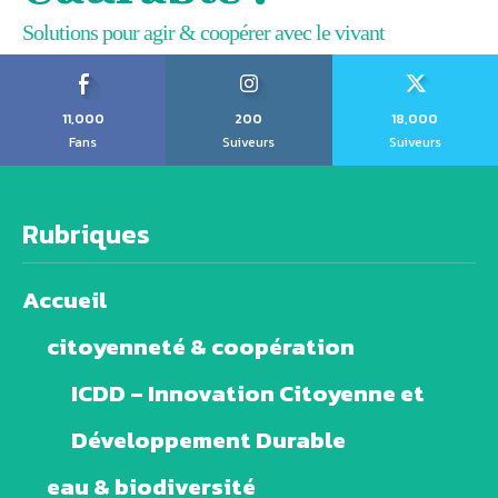
Solutions pour agir & coopérer avec le vivant
11,000
200
18,000
Fans
Suiveurs
Suiveurs
Rubriques
Accueil
citoyenneté & coopération
ICDD – Innovation Citoyenne et
Développement Durable
eau & biodiversité