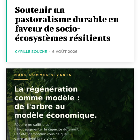
Soutenir un
pastoralisme durable en
faveur de socio-
écosystèmes résilients
CYRILLE SOUCHE
-
6 AOÛT 2026