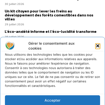
30 juillet 2026
Un kit citoyen pour lever les freins au
développement des forêts comestibles dans nos
villes
29 juillet 2026
L’éco-anxiété informe et l’éco-lucidité transforme
28 juillet 2026
7 indicateurs pour des villes résilientes et durables,
Gérer le consentement aux
adaptées au changement climatique
cookies
27 juillet 2026
Nous utilisons des technologies telles que les cookies pour
stocker et/ou accéder aux informations relatives aux appareils.
Nous le faisons pour améliorer l’expérience de navigation.
Consentir à ces technologies nous autorisera à traiter des
données telles que le comportement de navigation ou les ID
uniques sur ce site. Le fait de ne pas consentir ou de retirer son
consentement peut avoir un effet négatif sur certaines
fonctionnalités et caractéristiques.
Accepter