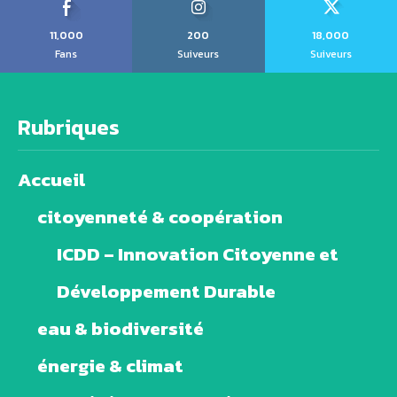
11,000
200
18,000
Fans
Suiveurs
Suiveurs
Rubriques
Accueil
citoyenneté & coopération
ICDD – Innovation Citoyenne et
Développement Durable
eau & biodiversité
énergie & climat