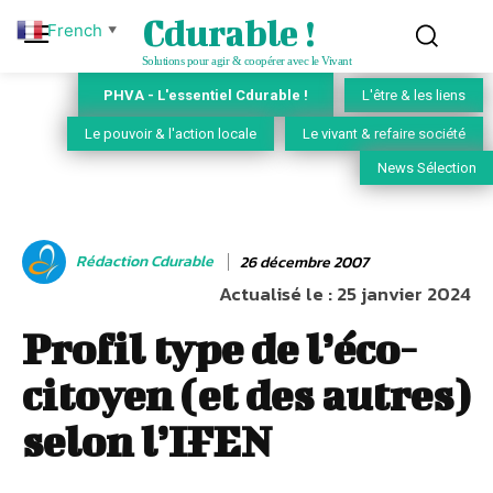
Cdurable !
French
▼
Solutions pour agir & coopérer avec le Vivant
PHVA - L'essentiel Cdurable !
L'être & les liens
Le pouvoir & l'action locale
Le vivant & refaire société
News Sélection
Rédaction Cdurable
26 décembre 2007
Actualisé le :
25 janvier 2024
Profil type de l’éco-
citoyen (et des autres)
selon l’IFEN