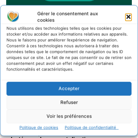
Gérer le consentement aux
cookies
Sur Cdurable
Nous utilisons des technologies telles que les cookies pour
stocker et/ou accéder aux informations relatives aux appareils.
Nous le faisons pour améliorer l’expérience de navigation.
Consentir à ces technologies nous autorisera à traiter des
Comment le sol français a perdu sa mémoire
hydrique et déréglé tout le territoire (2020-2026)
données telles que le comportement de navigation ou les ID
uniques sur ce site. Le fait de ne pas consentir ou de retirer son
2 août 2026
consentement peut avoir un effet négatif sur certaines
Développer notre attention aux espèces vivantes
fonctionnalités et caractéristiques.
non humaines avec les communs de Zoepolis
30 juillet 2026
Accepter
Un kit citoyen pour lever les freins au
développement des forêts comestibles dans nos
villes
Refuser
29 juillet 2026
Voir les préférences
L’éco-anxiété informe et l’éco-lucidité transforme
28 juillet 2026
Politique de cookies
Politique de confidentialité
7 indicateurs pour des villes résilientes et durables,