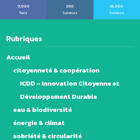
11,000
200
18,000
Fans
Suiveurs
Suiveurs
Rubriques
Accueil
citoyenneté & coopération
ICDD – Innovation Citoyenne et
Développement Durable
eau & biodiversité
énergie & climat
sobriété & circularité