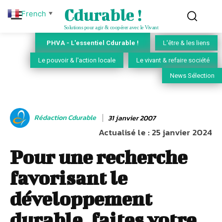
Cdurable !
French
▼
Solutions pour agir & coopérer avec le Vivant
PHVA - L'essentiel Cdurable !
L'être & les liens
Le pouvoir & l'action locale
Le vivant & refaire société
News Sélection
Rédaction Cdurable
31 janvier 2007
Actualisé le :
25 janvier 2024
Pour une recherche
favorisant le
développement
durable, faites votre