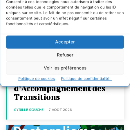
Consentir à ces technologies nous autorisera à traiter des
données telles que le comportement de navigation ou les ID
uniques sur ce site. Le fait de ne pas consentir ou de retirer son
consentement peut avoir un effet négatif sur certaines
fonctionnalités et caractéristiques.
Accepter
Transformer les
territoires par le
Refuser
dialogue et la
Voir les préférences
coopération avec un
Commun
Politique de cookies
Politique de confidentialité
d’Accompagnement des
Transitions
CYRILLE SOUCHE
-
7 AOÛT 2026